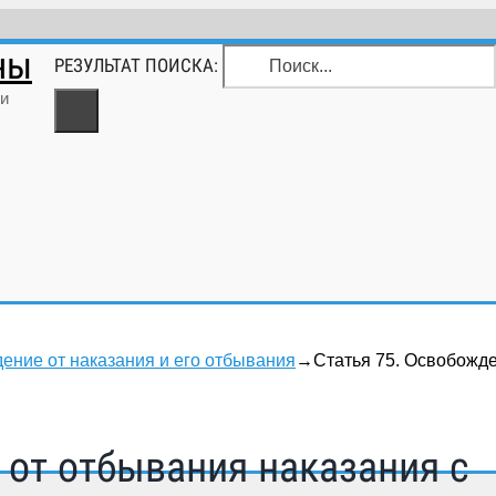
ны
РЕЗУЛЬТАТ ПОИСКА:
и
дение от наказания и его отбывания
→
Статья 75. Освобожд
 от отбывания наказания с