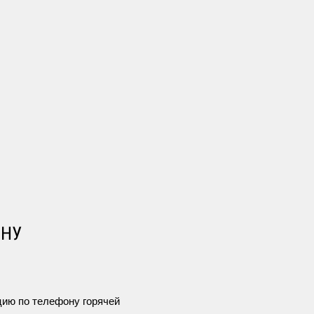
бывания
лицо, освобожденное от отбывания наказания с
ОНУ
ию по телефону горячей