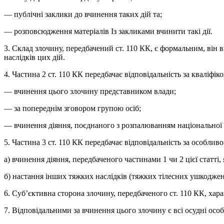
— публічні заклики до вчинення таких дій та;
— розповсюдження матеріалів Із закликами вчинити такі дії.
3. Склад злочину, передбачений ст. 110 КК, є формальним, він в
наслідків цих дій.
4. Частина 2 ст. 110 КК передбачає відповідальність за кваліфі
— вчинення цього злочину представником влади;
— за попереднім зговором групою осіб;
— вчинення діяння, поєднаного з розпалюванням національної ч
5. Частина 3 ст. 110 КК передбачає відповідальність за особли
а) вчинення діяння, передбаченого частинами 1 чи 2 цієї статті,
б) настання інших тяжких наслідків (тяжких тілесних ушкоджен
6. Суб’єктивна сторона злочину, передбаченого ст. 110 КК, ха
7. Відповідальними за вчинення цього злочину є всі осудні ос