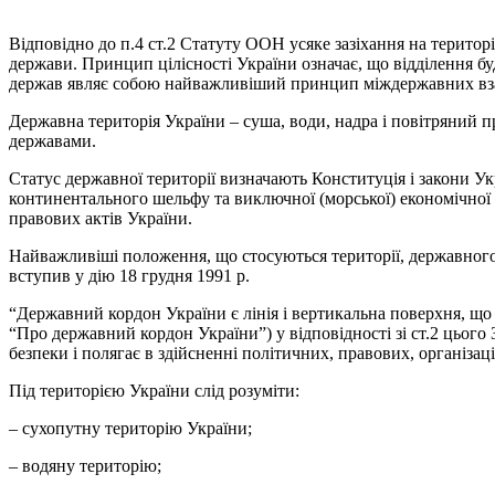
Відповідно до п.4 ст.2 Статуту ООН усяке зазіхання на територ
держави. Принцип цілісності України означає, що відділення буд
держав являє собою найважливіший принцип міждержавних взаєм
Державна територія України – суша, води, надра і повітряний п
державами.
Статус державної території визначають Конституція і закони Укр
континентального шельфу та виключної (морської) економічної з
правових актів України.
Найважливіші положення, що стосуються території, державного 
вступив у дію 18 грудня 1991 р.
“Державний кордон України є лінія і вертикальна поверхня, що п
“Про державний кордон України”) у відповідності зі ст.2 цьог
безпеки і полягає в здійсненні політичних, правових, організац
Під територією України слід розуміти:
– сухопутну територію України;
– водяну територію;