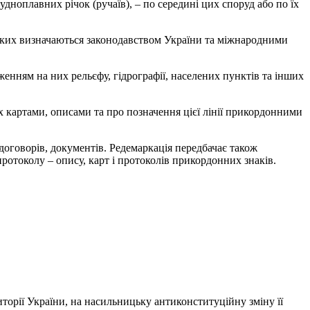
дноплавних річок (ручаїв), – по середині цих споруд або по їх
яких визначаються законодавством України та міжнародними
енням на них рельєфу, гідрографії, населених пунктів та інших
х картами, описами та про позначення цієї лінії прикордонними
договорів, документів. Редемаркація передбачає також
отоколу – опису, карт і протоколів прикордонних знаків.
орії України, на насильницьку антиконституційну зміну її