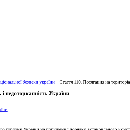
аціональної безпеки україни
→
Стаття 110. Посягання на територіа
ь і недоторканність України
аїни
вного кордону України на порушення порядку, встановленого Конс