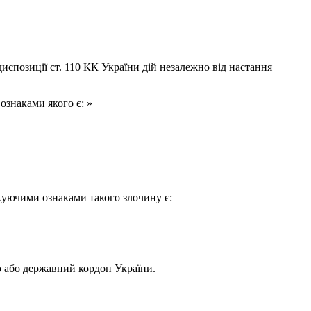
диспозиції ст. 110 КК України дій незалежно від настання
 ознаками якого є: »
ікуючими ознаками такого злочину є:
ю або державний кордон України.