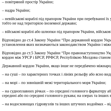
– повітряний простір України;
– надра України;
– невійськові кораблі під прапором України при перебуванні їх 
тобто не над територією іноземної держави;
– військові кораблі або шлюпки під прапором України, військові
Відповідно до ст.4 Закону України “Про державний кордон Укр
установлення яких визначаються законодавством України і мі
Відповідно до ст.5 Закону України “Про правонаступництво Укр
кордон між УРСР і БРСР, РРФСР, Республікою Молдова станом 
Державний кордон України, якщо інше не передбачено міжнаро
– на суші – по характерних точках і лініях рельєфу або ясно ви
– на морі – по зовнішній межі територіального моря України;
– на судноплавних річках – по середині головного фарватеру або
середині або по середині головного рукава; на озерах та інших 
– на водосховищах гідровузлів та інших штучних водоймах – від