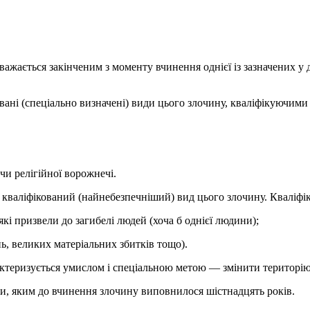
важається закінченим з моменту вчинення однієї із зазначених у 
ковані (спеціально визначені) види цього злочину, кваліфікуючими
и релігійної ворожнечі.
во кваліфікований (найнебезпечніший) вид цього злочину. Кваліф
 які призвели до загибелі людей (хоча б однієї людини);
ь, великих матеріальних збитків тощо).
рактеризується умислом і спеціальною метою — змінити територі
оби, яким до вчинення злочину виповнилося шістнадцять років.