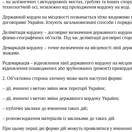
– на залізничних і автодорожніх мостах, греблях та інших спору
технологічній осі, незалежно від проходження кордону на воді.
Державний кордон на місцевості позначається чітко видимими 
договорами України. Існують загальновизнані способи і порядо
Делімітація кордону – договірне визначення державного кордон
фізико-географічних об’єктів. Під час делімітації договірні ст
Демаркація кордону – точне визначення на місцевості лінії дер
знаками.
Редемаркація – відновлення лінії державного кордону на місцев
відновлення пошкоджених або зруйнованих (ремонт) прикордонни
2. Об’єктивна сторона злочину може мати наступні форми:
– дії, вчинені з метою зміни меж території України;
– дії, вчинені з метою зміни державного кордону України;
– публічні заклики до вчинення таких дій;
– розповсюдження матеріалів із закликами до таких дій.
При цьому перші дві форми дій можуть проявлятися у вчиненні 