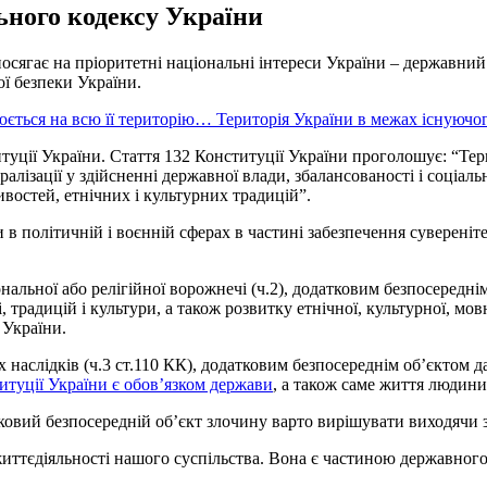
ьного кодексу України
осягає на пріоритетні національні інтереси України – державний 
ої безпеки України.
ється на всю її територію… Територія України в межах існуючог
уції України. Стаття 132 Конституції України проголошує: “Тери
тралізації у здійсненні державної влади, збалансованості і соціа
востей, етнічних і культурних традицій”.
 політичній і воєнній сферах в частині забезпечення суверенітету
альної або релігійної ворожнечі (ч.2), додатковим безпосередні
ті, традицій і культури, а також розвитку етнічної, культурної, мов
 України.
 наслідків (ч.3 ст.110 КК), додатковим безпосереднім об’єктом д
ституції України є обов’язком держави
, а також саме життя людини
овий безпосередній об’єкт злочину варто вирішувати виходячи з
иттєдіяльності нашого суспільства. Вона є частиною державного