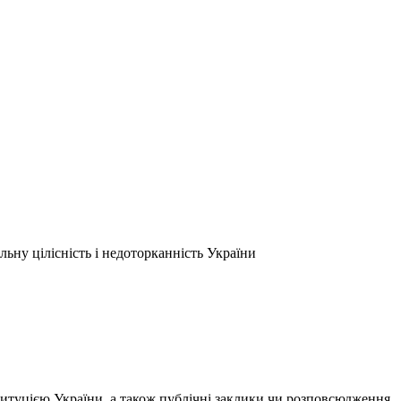
льну цілісність і недоторканність України
титуцією України, а також публічні заклики чи розповсюдження