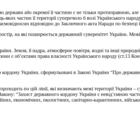
ію держави або окремої її частини є не тільки протиправною, але
ь-яких частин її території суперечило б волі Українського народу
овідносин відповідно до Заключного акта Наради по безпеці і 
ростір, на які поширюється державний суверенітет України. Межі 
аїни. Земля, її надра, атмосферне повітря, водні та інші природні
они є об’єктами права власності Українського народу (ст.13 Кон
кордону України, сформульовані в Законі України “Про державни
роходить по цій лінії, які визначають межі території України – с
о Закону: “Захист державного кордону України є невід’ємною час
ійних, економічних, екологічних, санітарно-карантинних, військо