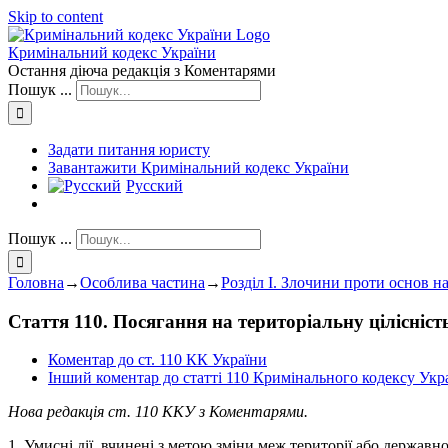
Skip to content
Кримінальний кодекс України
Остання діюча редакція з Коментарями
Пошук ...
Задати питання юристу
Завантажити Кримінальний кодекс України
Русский
Пошук ...
Головна
→
Особлива частина
→
Розділ I. Злочини проти основ н
Стаття 110. Посягання на територіальну цілісніст
Коментар до ст. 110 КК України
Інший коментар до статті 110 Кримінального кодексу Укр
Нова редакція ст. 110 ККУ з Коментарями.
1. Умисні дії, вчинені з метою зміни меж території або держа