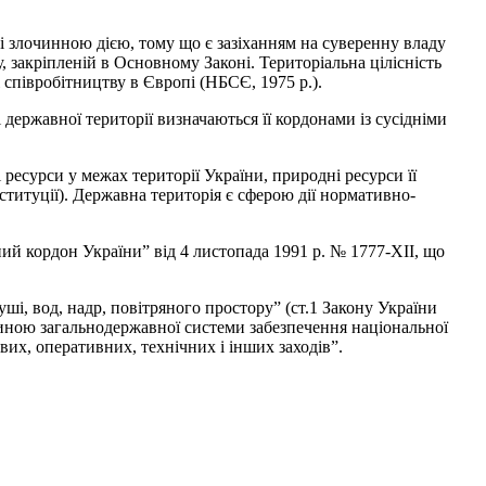
 і злочинною дією, тому що є зазіханням на суверенну владу
, закріпленій в Основному Законі. Територіальна цілісність
співробітництву в Європі (НБСЄ, 1975 р.).
державної території визначаються її кордонами із сусідніми
 ресурси у межах території України, природні ресурси її
ституції). Державна територія є сферою дії нормативно-
й кордон України” від 4 листопада 1991 р. № 1777-ХІІ, що
уші, вод, надр, повітряного простору” (ст.1 Закону України
тиною загальнодержавної системи забезпечення національної
вих, оперативних, технічних і інших заходів”.