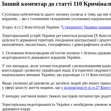
Інший коментар до статті 110 Кримінал
Суспільна небезпечність цього злочину полягає в тому, що він п
кордонів, – які є головними складовими (основами) національн
Згідно зі ст.2 Конституції України “
Суверенітет України поширю
Територіальний устрій України регулюється розділом IX Констит
цілісності державної території, поєднання централізації і децен
економічних, екологічних, географічних і демографічних особли
1. Основним безпосереднім об’єктом злочину є безпека держави в
недоторканності державних кордонів України.
У тих випадках, коли злочин поєднаний з розпалюванням націон
консолідації і розвитку української нації, її історичної свідомос
національних меншин України, що відповідає ст.11 Конституції
Якщо злочинні дії призвели до загибелі людей або інших тяжких
у сфері захисту життя людини, що
у відповідності зі ст.27 Кон
У випадку настання інших тяжких наслідків питання про додатк
Територіальна недоторканність України є необхідною умовою ж
державної влади.