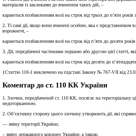
матеріалів із закликами до вчинення таких дій, –
караються позбавленням волі на строк від трьох до п’яти років з
2. Ті самі дії, якщо вони вчинені особою, яка є представником
ворожнечі, –
караються позбавленням волі на строк від п’яти до десяти років 
3. Дії, передбачені частинами першою або другою цієї статті, я
караються позбавленням волі на строк від десяти до п’ятнадцяти
{Статтю 110-1 виключено на підставі Закону № 767-VII від 23.0
Коментар до ст. 110 КК України
1. Злочин, передбачений ст. 110 КК, посягає на територіальну ці
недоторканною.
2. Об’єктивну сторону цього злочину утворюють дії, які спрямо
— зміну території України;
– зміну державного кордону України; а також: