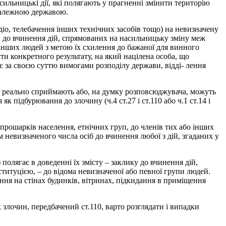
ильницькі дії, які полягають у прагненні змінити територію
езалежною державою.
діо, телебачення інших технічних засобів тощо) на невизначену
м їх до вчинення дій, спрямованих на насильницьку зміну меж
 інших людей з метою їх схилення до бажаної для винного
ти конкретного результату, на який націлена особа, що
 є за своєю суттю вимогами розподілу держави, відді- лення
 що реально сприймають або, на думку розповсюджувача, можуть
підбурювання до злочину (ч.4 ст.27 і ст.110 або ч.1 ст.14 і
прошарків населення, етнічних груп, до членів тих або інших
м невизначеного числа осіб до вчинення любої з дій, згаданих у
полягає в доведенні їх змісту – заклику до вчинення дій,
итуцією, – до відома невизначеної або певної групи людей.
ня на стінах будинків, вітринах, підкидання в приміщення
злочин, передбачений ст.110, варто розглядати і випадки