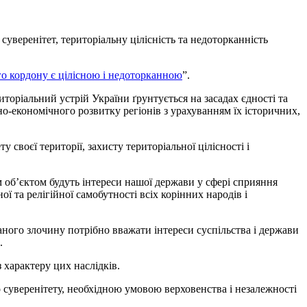
суверенітет, територіальну цілісність та недоторканність
о кордону є цілісною і недоторканною
”.
торіальний устрій України ґрунтується на засадах єдності та
льно-економічного розвитку регіонів з урахуванням їх історичних,
 своєї території, захисту територіальної цілісності і
м об’єктом будуть інтереси нашої держави у сфері сприяння
ної та релігійної самобутності всіх корінних народів і
аного злочину потрібно вважати інтереси суспільства і держави
.
 характеру цих наслідків.
 суверенітету, необхідною умовою верховенства і незалежності