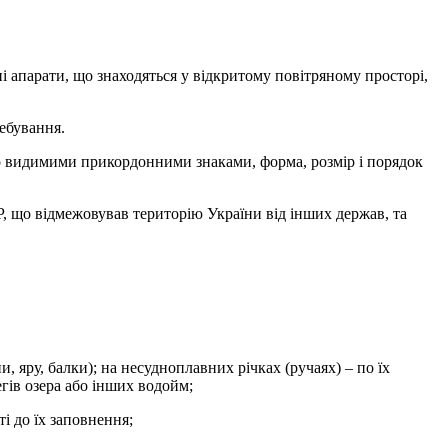
ьні апарати, що знаходяться у відкритому повітряному просторі,
ребування.
ко видимими прикордонними знаками, форма, розмір і порядок
, що відмежовував територію України від інших держав, та
, яру, балки); на несудноплавних річках (ручаях) – по їх
егів озера або інших водойм;
і до їх заповнення;