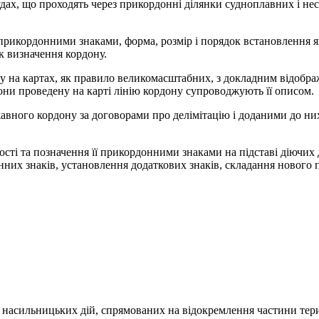
дах, що проходять через прикордонні ділянки судноплавних і несу
прикордонними знаками, форма, розмір і порядок встановлення 
к визначення кордону.
у на картах, як правило великомасштабних, з докладним відображ
орони проведену на карті лінію кордону супроводжують її описом.
жавного кордону за договорами про делімітацію і доданими до ни
ості та позначення її прикордонними знаками на підставі діючих 
х знаків, установлення додаткових знаків, складання нового пр
насильницьких дій, спрямованих на відокремлення частини терит