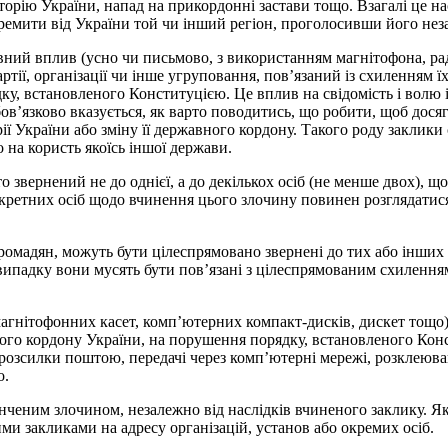
рію України, напад на прикордонні застави тощо. Взагалі це нас
окремити від України той чи інший регіон, проголосивши його н
ивний вплив (усно чи письмово, з використанням магнітофона, ра
 партії, організації чи інше угруповання, пов’язаний із схилення
ку, встановленого Конституцією. Це вплив на свідомість і волю
ов’язково вказується, як варто поводитись, що робити, щоб досяг
ії України або зміну її державного кордону. Такого роду заклики
о на користь якоїсь іншої держави.
то звернений не до однієї, а до декількох осіб (не менше двох),
етних осіб щодо вчинення цього злочину повинен розглядатися як 
ромадян, можуть бути цілеспрямовано звернені до тих або інших 
у випадку вони мусять бути пов’язані з цілеспрямованим схилення
магнітофонних касет, комп’ютерних компакт-дисків, дискет тощо) 
го кордону України, на порушення порядку, встановленого Конст
озсилки поштою, передачі через комп’ютерні мережі, розклеюван
о.
ченим злочином, незалежно від наслідків вчиненого заклику. Як 
ми закликами на адресу організацій, установ або окремих осіб.