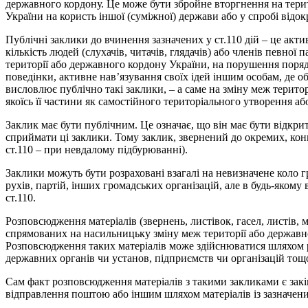
державного кордону. Це може бути збройне вторгнення на терито
України на користь іншої (суміжної) держави або у спробі від
Публічні заклики до вчинення зазначених у ст.110 дій – це акт
кількість людей (слухачів, читачів, глядачів) або членів певної
території або державного кордону України, на порушення поряд
поведінки, активне нав’язування своїх ідей іншим особам, де об
висловлює публічно такі заклики, – а саме на зміну меж територ
якоїсь її частини як самостійного територіального утворення аб
Заклик має бути публічним. Це означає, що він має бути відкри
сприймати ці заклики. Тому заклик, звернений до окремих, конкр
ст.110 – при невдалому підбурюванні).
Заклики можуть бути розраховані взагалі на невизначене коло г
рухів, партій, інших громадських організацій, але в будь-яком
ст.110.
Розповсюдження матеріалів (звернень, листівок, гасел, листів, 
спрямованих на насильницьку зміну меж території або державно
Розповсюдження таких матеріалів може здійснюватися шляхом р
державних органів чи установ, підприємств чи організацій тощ
Сам факт розповсюдження матеріалів з такими закликами є закін
відправлення поштою або іншим шляхом матеріалів із зазначени