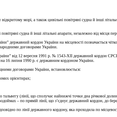
у відкритому морі, а також цивільні повітряні судна й інші літал
 повітряні судна й інші літальні апарати, незалежно від місця пе
аїни” державний кордон України на місцевості позначається чіт
жнародними договорами України.
аїни” від 12 вересня 1991 р. № 1543-ХІІ державний кордон СРСР
на 16 липня 1990 р. є державним кордоном України.
дними договорами України, встановлюється:
димих орієнтирах;
 тальвегу (лінії, що сполучає найнижчі точки дна річкової долини
водоймах – по прямій лінії, що з’єднує державний кордон, до бер
повідно по лінії державного кордону, яка проходила по місцевост