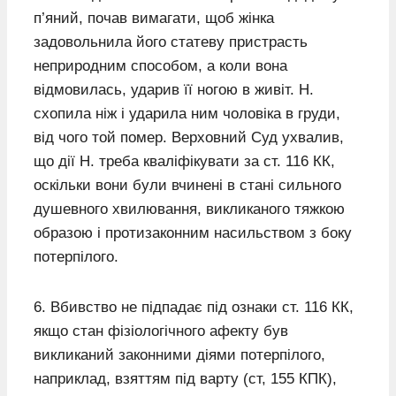
п’яний, почав вимагати, щоб жінка
задовольнила його статеву пристрасть
неприродним способом, а коли вона
відмовилась, ударив її ногою в живіт. Н.
схопила ніж і ударила ним чоловіка в груди,
від чого той помер. Верховний Суд ухвалив,
що дії Н. треба кваліфікувати за ст. 116 КК,
оскільки вони були вчинені в стані сильного
душевного хвилювання, викликаного тяжкою
образою і протизаконним насильством з боку
потерпілого.
6. Вбивство не підпадає під ознаки ст. 116 КК,
якщо стан фізіологічного афекту був
викликаний законними діями потерпілого,
наприклад, взяттям під варту (ст, 155 КПК),