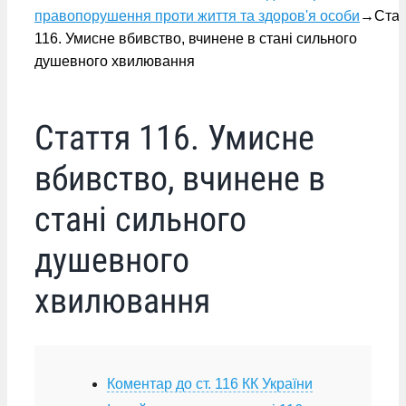
правопорушення проти життя та здоров'я особи
→
Стат
116. Умисне вбивство, вчинене в стані сильного
душевного хвилювання
Стаття 116. Умисне
вбивство, вчинене в
стані сильного
душевного
хвилювання
Коментар до ст. 116 КК України