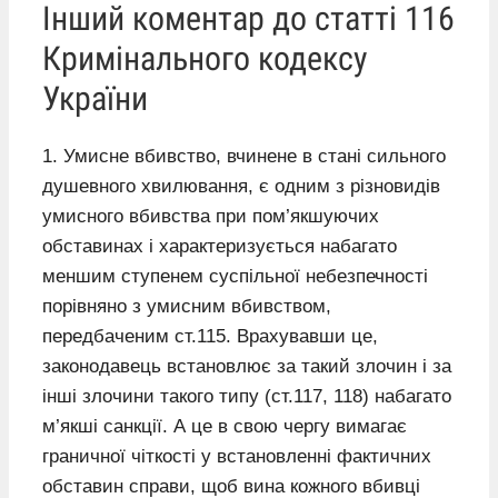
Інший коментар до статті 116
Кримінального кодексу
України
1. Умисне вбивство, вчинене в стані сильного
душевного хвилювання, є одним з різновидів
умисного вбивства при пом’якшуючих
обставинах і характеризується набагато
меншим ступенем суспільної небезпечності
порівняно з умисним вбивством,
передбаченим ст.115. Врахувавши це,
законодавець встановлює за такий злочин і за
інші злочини такого типу (ст.117, 118) набагато
м’якші санкції. А це в свою чергу вимагає
граничної чіткості у встановленні фактичних
обставин справи, щоб вина кожного вбивці