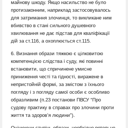
майнову шкоду. Якщо насильство не було
протизаконним, наприклад застосовувалось
для затримання злочинця, то викликане ним
вбивство в стані сильного душевного
хвилювання не дає підстав для кваліфікації
дій за ст.116, а охоплюється ст.115.
6. Визнання образи тяжкою є цілковитою
компетенцією слідства і суду, які повинні
встановити, що спричинене умисне
приниження честі та гідності, виражене в
непристойній формі, за змістом з їхнього
погляду і з погляду самої особи є особливо
образливим (п.23 постанови ПВСУ “Про
судову практику в справах про злочини проти
життя та здоров’я людини”).
Оцінюючи ступінь образи, необхідно ретельно