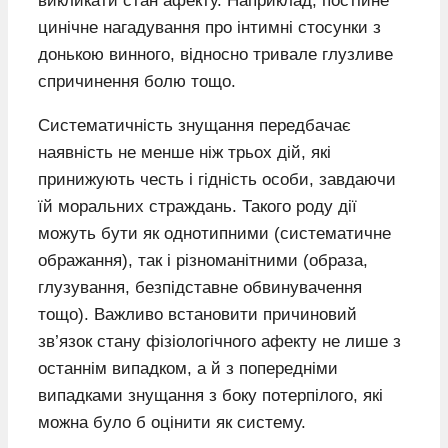
викликати стан афекту. Наприклад, постійне
цинічне нагадування про інтимні стосунки з
донькою винного, відносно тривале глузливе
спричинення болю тощо.
Систематичність знущання передбачає
наявність не менше ніж трьох дій, які
принижують честь і гідність особи, завдаючи
їй моральних страждань. Такого роду дії
можуть бути як однотипними (систематичне
ображання), так і різноманітними (образа,
глузування, безпідставне обвинувачення
тощо). Важливо встановити причиновий
зв’язок стану фізіологічного афекту не лише з
останнім випадком, а й з попередніми
випадками знущання з боку потерпілого, які
можна було б оцінити як систему.