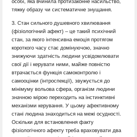
особі, яка вчинила протизаконне насильство,
тяжку образу чи систематичне знущання.
3. Стан сильного душевного хвилювання
(фізіологічний афект) – це такий психічний
стан, за якого інтенсивна емоція протягом
короткого часу стає домінуючою, значно
знижуючи здатність людини усвідомлювати
свої дії і керувати ними, майже повністю
втрачається функція самоконтролю і
самооцінки (інтроспекції), звужується до
мінімуму вольова сфера, організм людини
значною мірою переходить на інстинктивні
механізми керування. У цьому афективному
стані людина знаходиться на межі осудності.
Оскільки для встановлення факту
фізіологічного афекту треба враховувати два