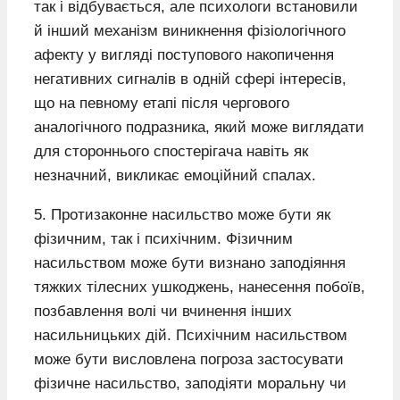
так і відбувається, але психологи встановили
й інший механізм виникнення фізіологічного
афекту у вигляді поступового накопичення
негативних сигналів в одній сфері інтересів,
що на певному етапі після чергового
аналогічного подразника, який може виглядати
для стороннього спостерігача навіть як
незначний, викликає емоційний спалах.
5. Протизаконне насильство може бути як
фізичним, так і психічним. Фізичним
насильством може бути визнано заподіяння
тяжких тілесних ушкоджень, нанесення побоїв,
позбавлення волі чи вчинення інших
насильницьких дій. Психічним насильством
може бути висловлена погроза застосувати
фізичне насильство, заподіяти моральну чи