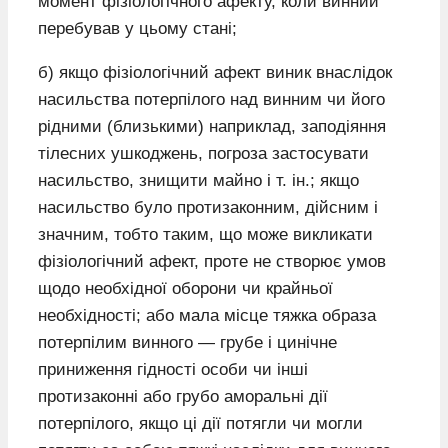
момент фізіологічного афекту, коли винний
перебував у цьому стані;
б) якщо фізіологічний афект виник внаслідок
насильства потерпілого над винним чи його
рідними (близькими) наприклад, заподіяння
тілесних ушкоджень, погроза застосувати
насильство, знищити майно і т. ін.; якщо
насильство було протизаконним, дійсним і
значним, тобто таким, що може викликати
фізіологічний афект, проте не створює умов
щодо необхідної оборони чи крайньої
необхідності; або мала місце тяжка образа
потерпілим винного — грубе і цинічне
приниження гідності особи чи інші
протизаконні або грубо аморальні дії
потерпілого, якщо ці дії потягли чи могли