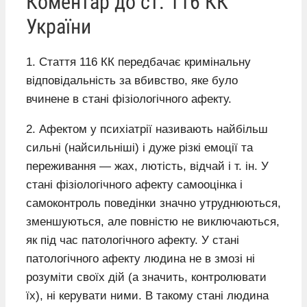
Коментар до ст. 116 КК
України
1. Стаття 116 КК передбачає кримінальну
відповідальність за вбивство, яке було
вчинене в стані фізіологічного афекту.
2. Афектом у психіатрії називають найбільш
сильні (найсильніші) і дуже різкі емоції та
переживання — жах, лютість, відчай і т. ін. У
стані фізіологічного афекту самооцінка і
самоконтроль поведінки значно утруднюються,
зменшуються, але повністю не виключаються,
як під час патологічного афекту. У стані
патологічного афекту людина не в змозі ні
розуміти своїх дій (а значить, контролювати
їх), ні керувати ними. В такому стані людина