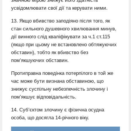
значною мірою знижує його здатність
усвідомлювати свої дії та керувати ними.
13. Якщо вбивство заподіяно після того, як
стан сильного душевного хвилювання минув,
дії винного слід кваліфікувати за ч.1 ст.115
(якщо при цьому не встановлено обтяжуючих
обставин), тобто як вбивство без
пом’якшуючих обставин.
Протиправна поведінка потерпілого в той же
час може бути визнана обставиною, що
знижує суспільну небезпечність злочину і
пом’якшує відповідальність.
14. Суб’єктом злочину є фізична осудна
особа, що досягла 14-річного віку.