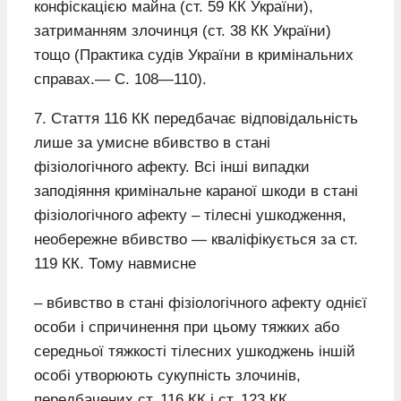
конфіскацією майна (ст. 59 КК України),
затриманням злочинця (ст. 38 КК України)
тощо (Практика судів України в кримінальних
справах.— С. 108—110).
7. Стаття 116 КК передбачає відповідальність
лише за умисне вбивство в стані
фізіологічного афекту. Всі інші випадки
заподіяння кримінальне караної шкоди в стані
фізіологічного афекту – тілесні ушкодження,
необережне вбивство — кваліфікується за ст.
119 КК. Тому навмисне
– вбивство в стані фізіологічного афекту однієї
особи і спричинення при цьому тяжких або
середньої тяжкості тілесних ушкоджень іншій
особі утворюють сукупність злочинів,
передбачених ст. 116 КК і ст. 123 КК.