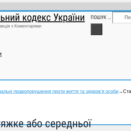
ьний кодекс України
ПОШУК ...
акція з Коментарями
И
мінальні правопорушення проти життя та здоров'я особи
→
Ста
тяжке або середньої