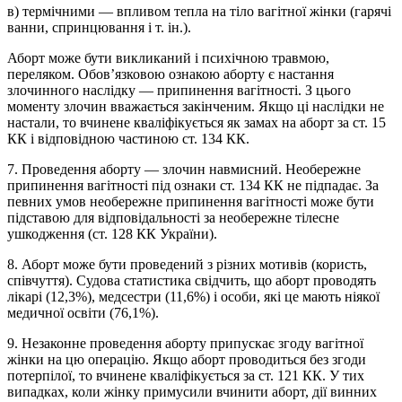
в) термічними — впливом тепла на тіло вагітної жінки (гарячі
ванни, спринцювання і т. ін.).
Аборт може бути викликаний і психічною травмою,
переляком. Обов’язковою ознакою аборту є настання
злочинного наслідку — припинення вагітності. З цього
моменту злочин вважається закінченим. Якщо ці наслідки не
настали, то вчинене кваліфікується як замах на аборт за ст. 15
КК і відповідною частиною ст. 134 КК.
7. Проведення аборту — злочин навмисний. Необережне
припинення вагітності під ознаки ст. 134 КК не підпадає. За
певних умов необережне припинення вагітності може бути
підставою для відповідальності за необережне тілесне
ушкодження (ст. 128 КК України).
8. Аборт може бути проведений з різних мотивів (користь,
співчуття). Судова статистика свідчить, що аборт проводять
лікарі (12,3%), медсестри (11,6%) і особи, які це мають ніякої
медичної освіти (76,1%).
9. Незаконне проведення аборту припускає згоду вагітної
жінки на цю операцію. Якщо аборт проводиться без згоди
потерпілої, то вчинене кваліфікується за ст. 121 КК. У тих
випадках, коли жінку примусили вчинити аборт, дії винних