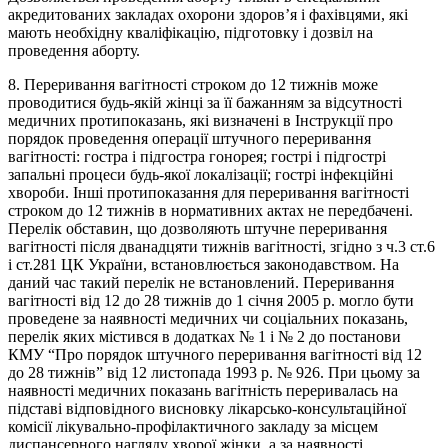
акредитованих закладах охорони здоров’я і фахівцями, які
мають необхідну кваліфікацію, підготовку і дозвіл на
проведення аборту.
8. Переривання вагітності строком до 12 тижнів може
проводитися будь-якій жінці за її бажанням за відсутності
медичних протипоказань, які визначені в Інструкції про
порядок проведення операції штучного переривання
вагітності: гостра і підгостра гонорея; гострі і підгострі
запальні процеси будь-якої локалізації; гострі інфекційні
хвороби. Інші протипоказання для переривання вагітності
строком до 12 тижнів в нормативних актах не передбачені.
Перелік обставин, що дозволяють штучне переривання
вагітності після дванадцяти тижнів вагітності, згідно з ч.3 ст.6
і ст.281 ЦК України, встановлюється законодавством. На
даний час такий перелік не встановлений. Переривання
вагітності від 12 до 28 тижнів до 1 січня 2005 р. могло бути
проведене за наявності медичних чи соціальних показань,
перелік яких містився в додатках № 1 і № 2 до постанови
КМУ “Про порядок штучного переривання вагітності від 12
до 28 тижнів” від 12 листопада 1993 р. № 926. При цьому за
наявності медичних показань вагітність переривалась на
підставі відповідного висновку лікарсько-консультаційної
комісії лікувально-профілактичного закладу за місцем
диспансерного нагляду хворої жінки, а за наявності