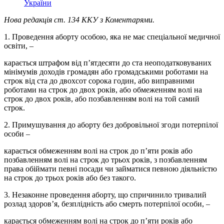
України
Нова редакція ст. 134 ККУ з Коментарями.
1. Проведення аборту особою, яка не має спеціальної медичної
освіти, –
карається штрафом від п’ятдесяти до ста неоподатковуваних
мінімумів доходів громадян або громадськими роботами на
строк від ста до двохсот сорока годин, або виправними
роботами на строк до двох років, або обмеженням волі на
строк до двох років, або позбавленням волі на той самий
строк.
2. Примушування до аборту без добровільної згоди потерпілої
особи –
карається обмеженням волі на строк до п’яти років або
позбавленням волі на строк до трьох років, з позбавленням
права обіймати певні посади чи займатися певною діяльністю
на строк до трьох років або без такого.
3. Незаконне проведення аборту, що спричинило тривалий
розлад здоров’я, безплідність або смерть потерпілої особи, –
карається обмеженням волі на строк до п’яти років або