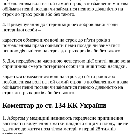
позбавленням волі на той самий строк, з позбавленням права
обіймати певні посади чи займатися певною діяльністю на
строк до трьох років або без такого.
4. Примушування до стерилізації без добровільної згоди
потерпілої особи –
карається обмеженням волі на строк до п’яти років з
позбавленням права обіймати певні посади чи займатися
певною діяльністю на строк до трьох років або без такого.
5. Дія, передбачена частиною четвертою цієї статті, якщо вона
спричинила смерть потерпілої особи чи інші тяжкі наслідки, –
карається обмеженням волі на строк до п’яти років або
позбавленням волі на той самий строк, з позбавленням права
обіймати певні посади чи займатися певною діяльністю на
строк до трьох років або без такого.
Коментар до ст. 134 КК України
1. Абортом у медицині називають передчасне припинення
вагітності і вилучення з матки плідного яйця чи плоду, ще не
здатного до життя поза тілом матері, у перші 28 тижнів