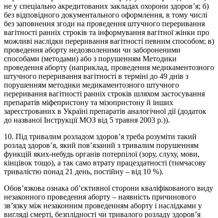
не у спеціально акредитованих закладах охорони здоров’я; б)
без відповідного документального оформлення, в тому числі
без заповнення згоди на проведення штучного переривання
вагітності ранніх строків та інформування вагітної жінки про
можливі наслідки переривання вагітності певним способом; в)
проведення аборту недозволеними чи забороненими
способами (методами) або з порушенням Методики
проведення аборту (наприклад, проведення медикаментозного
штучного переривання вагітності в терміні до 49 днів з
порушенням методики медикаментозного штучного
переривання вагітності ранніх строків шляхом застосування
препаратів міфепристону та мізопристону й інших
зареєстрованих в Україні препаратів аналогічної дії (додаток
до названої Інструкції МОЗ від 5 травня 2003 р.)).
10. Під тривалим розладом здоров’я треба розуміти такий
розлад здоров’я, який пов’язаний з тривалим порушенням
функцій яких-небудь органів потерпілої (зору, слуху, мови,
кінцівок тощо), а так само втрату працездатності (тимчасову
тривалістю понад 21 день, постійну – від 10 %).
Обов’язкова ознака об’єктивної сторони кваліфікованого виду
незаконного проведення аборту – наявність причинового
зв’язку між незаконним проведенням аборту і наслідками у
вигляді смерті, безплідності чи тривалого розладу здоров’я