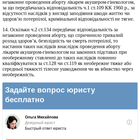
незаконне проведення аборту лікарем акушером-гінекологом,
за що передбачалась відповідальність ч.1 ст.109 КК 1960 р., за
відсутності наслідків у вигляді заподіяння шкоди життю чи
здоров’ю потерпілої, кримінальної відповідальності не тягне.
14. Оскільки ч.2 ст.134 передбачає відповідальність за
незаконне проведення аборту, що спричинило тривалий
розлад здоров’я, безплідність чи смерть потерпілої, то
настання таких наслідків внаслідок проведення аборту
лікарем акушером-гінекологом на законних підставах при
необережному ставленні до таких наслідків повинно
кваліфікуватися за ст.128 чи ст.119 як необережне тяжке або
середньої тяжкості тілесне ушкодження чи як вбивство через
необережність.