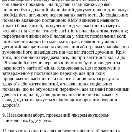
соціальних показань – на підставі заяви жінки, до якої
повинен бути доданий відповідний документ, що підтверджує
необхідність штучного переривання вагітності. До соціальних
показань вказаною постановою КМУ віднесені: наявність
трьох і більше дітей; розлучення під час вагітності; смерть
чоловіка під час вагітності; вагітність внаслідок зґвалтування;
перебування жінки або її чоловіка у місцях позбавлення волі;
позбавлення жінки батьківських прав; наявність у жінки
дитини-інваліда; тяжке захворювання або травма чоловіка, що
зумовили його інвалідність під час вагітності дружини. Крім
того, постановою передбачалось, що при вагітності від 12 до
28 тижнів її штучне переривання могло бути проведено за
наявності у вагітної жінки захворювань, що не зазначені в
затвердженому постановою переліку, але при яких
продовження вагітності та пологи становлять загрозу для
здоров’я або життя вагітної, а також інших соціальних
показань, що не обумовлені переліком, але визнані поважними
для вагітної, на підставі дозволу постійно діючої комісії у
складі, що затверджується відповідним органом охорони
здоров’я.
9. Незаконним аборт, проведений лікарем акушером-
гінекологом, буде у разі:
1) відсутності підстав для проведення аборту: а) наявність