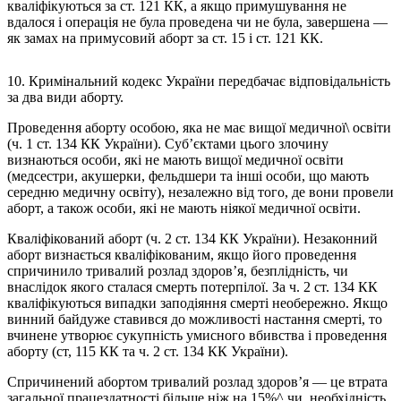
кваліфікуються за ст. 121 КК, а якщо примушування не
вдалося і операція не була проведена чи не була, завершена —
як замах на примусовий аборт за ст. 15 і ст. 121 КК.
10. Кримінальний кодекс України передбачає відповідальність
за два види аборту.
Проведення аборту особою, яка не має вищої медичної\ освіти
(ч. 1 ст. 134 КК України). Суб’єктами цього злочину
визнаються особи, які не мають вищої медичної освіти
(медсестри, акушерки, фельдшери та інші особи, що мають
середню медичну освіту), незалежно від того, де вони провели
аборт, а також особи, які не мають ніякої медичної освіти.
Кваліфікований аборт (ч. 2 ст. 134 КК України). Незаконний
аборт визнається кваліфікованим, якщо його проведення
спричинило тривалий розлад здоров’я, безплідність, чи
внаслідок якого сталася смерть потерпілої. За ч. 2 ст. 134 КК
кваліфікуються випадки заподіяння смерті необережно. Якщо
винний байдуже ставився до можливості настання смерті, то
вчинене утворює сукупність умисного вбивства і проведення
аборту (ст, 115 КК та ч. 2 ст. 134 КК України).
Спричинений абортом тривалий розлад здоров’я — це втрата
загальної працездатності більше ніж на 15%^ чи. необхідність