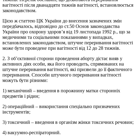
вагітності після дванадцяти тижнів вагітності, встановлюється
законодавством.
Цією ж статтею ЦК України до внесення зазначених змін
передбачалось, відповідно до ст.50 Основ законодавства
України про охорону здоров’я від 19 листопада 1992 р., що за
медичними та соціальними показаннями у випадках,
встановлених законодавством, штучне переривання вагітності
може бути проведене при вагітності від 12 до 28 тижнів.
2. З об’єктивної сторони проведення аборту дістає вияв у
активних діях особи, яка його проводить, спрямованих на
штучне переривання вагітності, які призвели до її фактичного
переривання. Способи штучного переривання вагітності
можуть бути різними:
1) механічний – введення в порожнину матки сторонніх
предметів і рідин;
2) операційний – використання спеціально призначених
інструментів;
3) токсичний – введення в організм жінки токсичних речовин;
4) вакуумно-респіраторний.