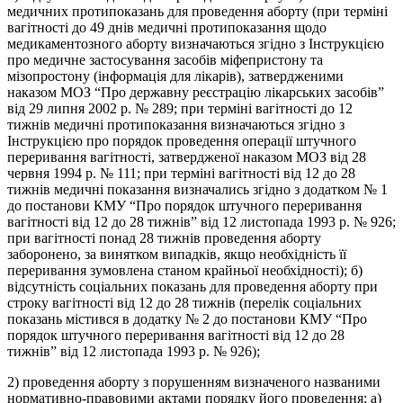
медичних протипоказань для проведення аборту (при терміні
вагітності до 49 днів медичні протипоказання щодо
медикаментозного аборту визначаються згідно з Інструкцією
про медичне застосування засобів міфепристону та
мізопростону (інформація для лікарів), затвердженими
наказом МОЗ “Про державну реєстрацію лікарських засобів”
від 29 липня 2002 р. № 289; при терміні вагітності до 12
тижнів медичні протипоказання визначаються згідно з
Інструкцією про порядок проведення операції штучного
переривання вагітності, затвердженої наказом МОЗ від 28
червня 1994 р. № 111; при терміні вагітності від 12 до 28
тижнів медичні показання визначались згідно з додатком № 1
до постанови КМУ “Про порядок штучного переривання
вагітності від 12 до 28 тижнів” від 12 листопада 1993 р. № 926;
при вагітності понад 28 тижнів проведення аборту
заборонено, за винятком випадків, якщо необхідність її
переривання зумовлена станом крайньої необхідності); б)
відсутність соціальних показань для проведення аборту при
строку вагітності від 12 до 28 тижнів (перелік соціальних
показань містився в додатку № 2 до постанови КМУ “Про
порядок штучного переривання вагітності від 12 до 28
тижнів” від 12 листопада 1993 р. № 926);
2) проведення аборту з порушенням визначеного названими
нормативно-правовими актами порядку його проведення: а)