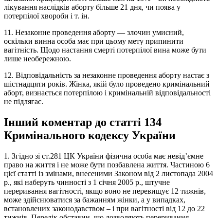
лікування наслідків аборту більше 21 дня, чи поява у
потерпілої хвороби і т. ін.
11. Незаконне проведення аборту — злочин умисний,
оскільки винна особа має при цьому мету припинити
вагітність. Щодо настання смерті потерпілої вина може бути
лише необережною.
12. Відповідальність за незаконне проведення аборту настає з
шістнадцяти років. Жінка, якій було проведено кримінальний
аборт, визнається потерпілою і кримінальній відповідальності
не підлягає.
Інший коментар до статті 134
Кримінального кодексу України
1. Згідно зі ст.281 ЦК України фізична особа має невід’ємне
право на життя і не може бути позбавлена життя. Частиною 6
цієї статті із змінами, внесеними Законом від 2 листопада 2004
р., які наберуть чинності з 1 січня 2005 р., штучне
переривання вагітності, якщо воно не перевищує 12 тижнів,
може здійснюватися за бажанням жінки, а у випадках,
встановлених законодавством – і при вагітності від 12 до 22
тижнів. Перелік обставин, що дозволяють переривання