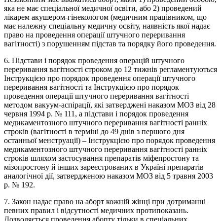
яка не має спеціальної медичної освіти, або 2) проведений
лікарем акушером-гінекологом (медичним працівником, що
має належну спеціальну медичну освіту, наявність якої надає
право на проведення операції штучного переривання
вагітності) з порушенням підстав та порядку його проведення.
6. Підстави і порядок проведення операцій штучного
переривання вагітності строком до 12 тижнів регламентуються
Інструкцією про порядок проведення операції штучного
переривання вагітності та Інструкцією про порядок
проведення операції штучного переривання вагітності
методом вакуум-аспірації, які затверджені наказом МОЗ від 28
червня 1994 р. № 111, а підстави і порядок проведення
медикаментозного штучного переривання вагітності ранніх
строків (вагітності в терміні до 49 днів з першого дня
останньої менструації) – Інструкцією про порядок проведення
медикаментозного штучного переривання вагітності ранніх
строків шляхом застосування препаратів міфепростону та
мізопростону й інших зареєстрованих в Україні препаратів
аналогічної дії, затвердженою наказом МОЗ від 5 травня 2003
р. № 192.
7. Закон надає право на аборт кожній жінці при дотриманні
певних правил і відсутності медичних протипоказань.
Дозволяється проведення аборту тільки в спеціальних