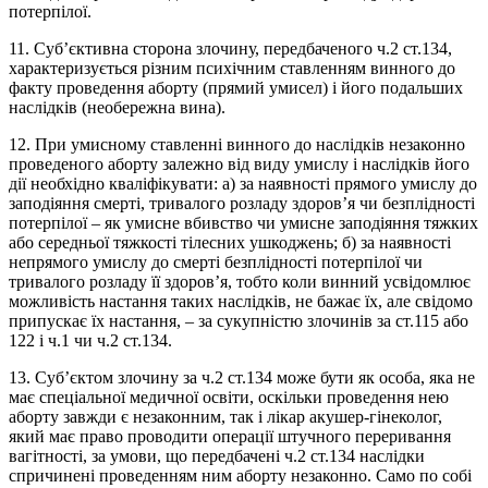
потерпілої.
11. Суб’єктивна сторона злочину, передбаченого ч.2 ст.134,
характеризується різним психічним ставленням винного до
факту проведення аборту (прямий умисел) і його подальших
наслідків (необережна вина).
12. При умисному ставленні винного до наслідків незаконно
проведеного аборту залежно від виду умислу і наслідків його
дії необхідно кваліфікувати: а) за наявності прямого умислу до
заподіяння смерті, тривалого розладу здоров’я чи безплідності
потерпілої – як умисне вбивство чи умисне заподіяння тяжких
або середньої тяжкості тілесних ушкоджень; б) за наявності
непрямого умислу до смерті безплідності потерпілої чи
тривалого розладу її здоров’я, тобто коли винний усвідомлює
можливість настання таких наслідків, не бажає їх, але свідомо
припускає їх настання, – за сукупністю злочинів за ст.115 або
122 і ч.1 чи ч.2 ст.134.
13. Суб’єктом злочину за ч.2 ст.134 може бути як особа, яка не
має спеціальної медичної освіти, оскільки проведення нею
аборту завжди є незаконним, так і лікар акушер-гінеколог,
який має право проводити операції штучного переривання
вагітності, за умови, що передбачені ч.2 ст.134 наслідки
спричинені проведенням ним аборту незаконно. Само по собі