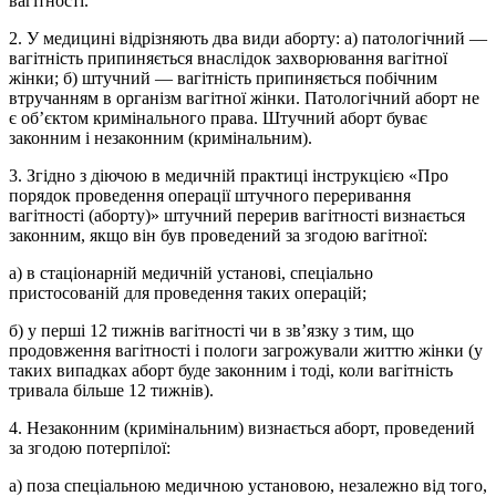
вагітності.
2. У медицині відрізняють два види аборту: а) патологічний —
вагітність припиняється внаслідок захворювання вагітної
жінки; б) штучний — вагітність припиняється побічним
втручанням в організм вагітної жінки. Патологічний аборт не
є об’єктом кримінального права. Штучний аборт буває
законним і незаконним (кримінальним).
3. Згідно з діючою в медичній практиці інструкцією «Про
порядок проведення операції штучного переривання
вагітності (аборту)» штучний перерив вагітності визнається
законним, якщо він був проведений за згодою вагітної:
а) в стаціонарній медичній установі, спеціально
пристосованій для проведення таких операцій;
б) у перші 12 тижнів вагітності чи в зв’язку з тим, що
продовження вагітності і пологи загрожували життю жінки (у
таких випадках аборт буде законним і тоді, коли вагітність
тривала більше 12 тижнів).
4. Незаконним (кримінальним) визнається аборт, проведений
за згодою потерпілої:
а) поза спеціальною медичною установою, незалежно від того,