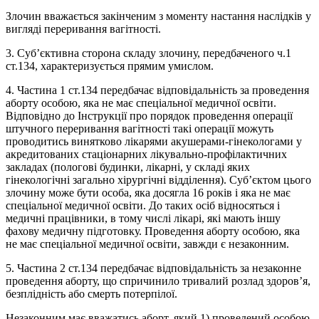
Злочин вважається закінченим з моменту настання наслідків у
вигляді переривання вагітності.
3. Суб’єктивна сторона складу злочину, передбаченого ч.1
ст.134, характеризується прямим умислом.
4. Частина 1 ст.134 передбачає відповідальність за проведення
аборту особою, яка не має спеціальної медичної освіти.
Відповідно до Інструкції про порядок проведення операції
штучного переривання вагітності такі операції можуть
проводитись винятково лікарями акушерами-гінекологами у
акредитованих стаціонарних лікувально-профілактичних
закладах (пологові будинки, лікарні, у складі яких
гінекологічні загально хірургічні відділення). Суб’єктом цього
злочину може бути особа, яка досягла 16 років і яка не має
спеціальної медичної освіти. До таких осіб відносяться і
медичні працівники, в тому числі лікарі, які мають іншу
фахову медичну підготовку. Проведення аборту особою, яка
не має спеціальної медичної освіти, завжди є незаконним.
5. Частина 2 ст.134 передбачає відповідальність за незаконне
проведення аборту, що спричинило тривалий розлад здоров’я,
безплідність або смерть потерпілої.
Незаконним має вважатись аборт, який 1) проведений особою,