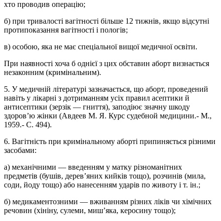
хто проводив операцію;
б) при тривалості вагітності більше 12 тижнів, якщо відсутні
протипоказання вагітності і пологів;
в) особою, яка не має спеціальної вищої медичної освіти.
При наявності хоча б однієї з цих обставин аборт визнається
незаконним (кримінальним).
5. У медичній літературі зазначається, що аборт, проведений
навіть у лікарні з дотриманням усіх правил асептики й
антисептики (зерзік — гниття), заподіює значну шкоду
здоров’ю жінки (Авдеев М. Я. Курс судебной медицини.- М.,
1959.- С. 494).
6. Вагітність при кримінальному аборті припиняється різними
засобами:
а) механічними — введенням у матку різноманітних
предметів (бушів, дерев’яних кийків тощо), розчинів (мила,
соди, йоду тощо) або нанесенням ударів по животу і т. ін.;
б) медикаментозними — вживанням різних ліків чи хімічних
речовин (хініну, сулеми, миш’яка, керосину тощо);