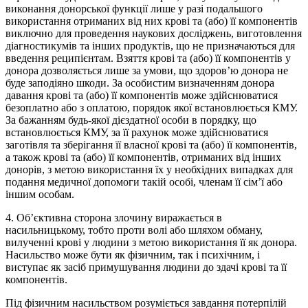
виконання донорської функції лише у разі подальшого
використання отриманих від них крові та (або) її компонентів
виключно для проведення наукових досліджень, виготовлення
діагностикумів та інших продуктів, що не призначаються для
введення реципієнтам. Взяття крові та (або) її компонентів у
донора дозволяється лише за умови, що здоров’ю донора не
буде заподіяно шкоди. За особистим визначенням донора
давання крові та (або) її компонентів може здійснюватися
безоплатно або з оплатою, порядок якої встановлюється КМУ.
За бажанням будь-якої дієздатної особи в порядку, що
встановлюється КМУ, за її рахунок може здійснюватися
заготівля та зберігання її власної крові та (або) її компонентів,
а також крові та (або) її компонентів, отриманих від інших
донорів, з метою використання їх у необхідних випадках для
подання медичної допомоги такій особі, членам її сім’ї або
іншим особам.
4. Об’єктивна сторона злочину виражається в
насильницькому, тобто проти волі або шляхом обману,
вилученні крові у людини з метою використання її як донора.
Насильство може бути як фізичним, так і психічним, і
виступає як засіб примушування людини до здачі крові та її
компонентів.
Під фізичним насильством розуміється завдання потерпілій