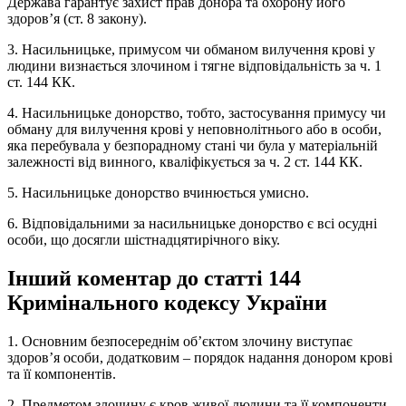
Держава гарантує захист прав донора та охорону його
здоров’я (ст. 8 закону).
3. Насильницьке, примусом чи обманом вилучення крові у
людини визнається злочином і тягне відповідальність за ч. 1
ст. 144 КК.
4. Насильницьке донорство, тобто, застосування примусу чи
обману для вилучення крові у неповнолітнього або в особи,
яка перебувала у безпорадному стані чи була у матеріальній
залежності від винного, кваліфікується за ч. 2 ст. 144 КК.
5. Насильницьке донорство вчинюється умисно.
6. Відповідальними за насильницьке донорство є всі осудні
особи, що досягли шістнадцятирічного віку.
Інший коментар до статті 144
Кримінального кодексу України
1. Основним безпосереднім об’єктом злочину виступає
здоров’я особи, додатковим – порядок надання донором крові
та її компонентів.
2. Предметом злочину є кров живої людини та її компоненти.