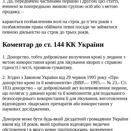
3. Дії, передбачені частинами першою і другою цієї статті,
вчинені за попередньою змовою групою осіб або з метою
продажу, –
караються позбавленням волі на строк до п’яти років з
позбавленням права обіймати певні посади чи займатися
певною діяльністю на строк до трьох років.
Коментар до ст. 144 КК України
1. Донорство, тобто добровільне вилучення крові у людини з
метою використання крові для лікування хворих є справою
гідності і честі, проявом гуманізму.
2. Згідно з Законом України від 29 червня 1995 року «Про
донорство крові та її компонентів» (ВВР.— 1995.— № 23.- Ст.
183) донорство – це добровільний акт волевиявлення людини,
що полягає у даванні крові та її компонентів для подальшого
безпосереднього використання її для лікування, виготовлення
відповідних лікарських препаратів або використання у
наукових дослідженнях.
Донором може бути будь-який дієздатний громадянин України
віком від 18 років, який пройшов відповідне медичне
обстеження і в якого немає протипоказань, визначених