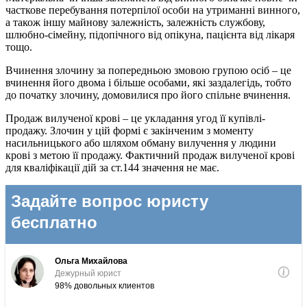
часткове перебування потерпілої особи на утриманні винного,
а також іншу майнову залежність, залежність службову,
шлюбно-сімейну, підопічного від опікуна, пацієнта від лікаря
тощо.
Вчинення злочину за попередньою змовою групою осіб – це
вчинення його двома і більше особами, які заздалегідь, тобто
до початку злочину, домовилися про його спільне вчинення.
Продаж вилученої крові – це укладання угод її купівлі-
продажу. Злочин у цій формі є закінченим з моменту
насильницького або шляхом обману вилучення у людини
крові з метою її продажу. Фактичний продаж вилученої крові
для кваліфікації дій за ст.144 значення не має.