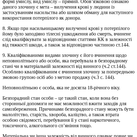
формі умислу, вид умислу – прямий. Обов’язковою ознакою
даного злочину є мета – вилучення крові у людини із
застосуванням насильства або шляхом обману для наступного
використання потерпілого як донора.
8. Якщо при насильницькому вилученні крові у потерпілого
йому було заподіяно тілесні ушкодження або смерть, вчинене
слід кваліфікувати за відповідними статтями КК в залежності
від тяжкості шкоди, а також за відповідною частиною ст.144.
9. Кваліфікованими видами злочину є його вчинення щодо
неповнолітнього або особи, яка перебувала в безпорадному
стані чи в матеріальній залежності від винного (ч.2 ст.144).
Особливо кваліфікованим є вчинення злочину за попередньою
змовою групою осіб або з метою продажу (ч.3 с. 144).
Неповнолітньою є особа, яка не досягла 18-річного віку.
Безпорадний стан особи – це такий стан, коли вона без
сторонньої допомоги не має можливості вжити заходів для
самозбереження. Причинами безпорадного стану можуть бути
малолітство, старість, хвороба, каліцтво, а також втрата
особою свідомості, перебування її у стані наркотичного,
токсичного, алкогольного сп’яніння тощо.
Матеріальна чи інша залежність від винного означає повне чи