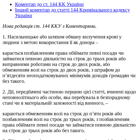
Коментар до ст. 144 КК України
Інший коментар до статті 144 Кримінального кодексу
України
Нова редакція ст. 144 ККУ з Коментарями.
1. Насильницьке або шляхом обману вилучення крові у
людини з метою використання її як донора –
карається позбавленням права обіймати певні посади чи
займатися певною діяльністю на строк до трьох років або
виправними роботами на строк до двох років, або
обмеженням волі на строк до двох років, з штрафом до
п’ятдесяти неоподатковуваних мінімумів доходів громадян чи
без такого.
2. Дії, передбачені частиною першою цієї статті, вчинені щодо
неповнолітнього або особи, яка перебувала в безпорадному
стані чи в матеріальній залежності від винного, –
караються обмеженням волі на строк до п’яти років або
позбавленням волі на строк до трьох років, з позбавленням
права обіймати певні посади чи займатися певною діяльністю
на строк до трьох років або без такого.