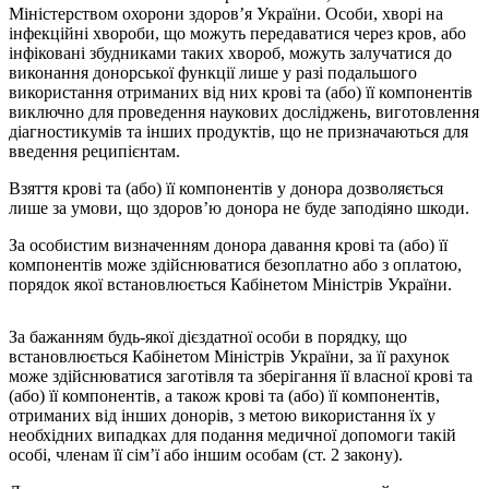
Міністерством охорони здоров’я України. Особи, хворі на
інфекційні хвороби, що можуть передаватися через кров, або
інфіковані збудниками таких хвороб, можуть залучатися до
виконання донорської функції лише у разі подальшого
використання отриманих від них крові та (або) її компонентів
виключно для проведення наукових досліджень, виготовлення
діагностикумів та інших продуктів, що не призначаються для
введення реципієнтам.
Взяття крові та (або) її компонентів у донора дозволяється
лише за умови, що здоров’ю донора не буде заподіяно шкоди.
За особистим визначенням донора давання крові та (або) її
компонентів може здійснюватися безоплатно або з оплатою,
порядок якої встановлюється Кабінетом Міністрів України.
За бажанням будь-якої дієздатної особи в порядку, що
встановлюється Кабінетом Міністрів України, за її рахунок
може здійснюватися заготівля та зберігання її власної крові та
(або) її компонентів, а також крові та (або) її компонентів,
отриманих від інших донорів, з метою використання їх у
необхідних випадках для подання медичної допомоги такій
особі, членам її сім’ї або іншим особам (ст. 2 закону).