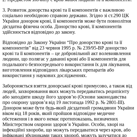
3. Розвиток донорства крові та її компонентів є важливою
соціально необхідною справою держави. Згідно зі ст.290 ЦК
України донором крові, її компонентів може бути повнолітня
дієздатна фізична особа. Донорство крові, її компонентів
здійснюється відповідно до закону.
Відповідно до Закону України “Про донорство крові та її
компонентів” від 23 червня 1995 р. № 239/95-ВР донорство
крові та її компонентів – це добровільний акт волевиявлення
людини, що полягає у даванні крові або її компонентів для
подальшого безпосереднього використання їх для лікування,
виготовлення відповідних лікарських препаратів або
використання у наукових дослідженнях.
Забороняється взяття донорської крові примусово, а також від
людей, захворювання яких можуть передаватись реципієнту
або заподіяти шкоду його здоров’ю (Основи законодавства
про охорону здоров’я від 19 листопада 1992 р. № 2801-ІІІ).
Донором може бути будь-який дієздатний громадянин України
віком від 18 років, який пройшов відповідне медичне
обстеження і в якого немає протипоказань, визначених
Міністерством охорони здоров’я України. Особи, хворі на
інфекційні хвороби, що можуть передаватися через кров, або
інфіковані збудниками таких хвороб, можуть залучатися до