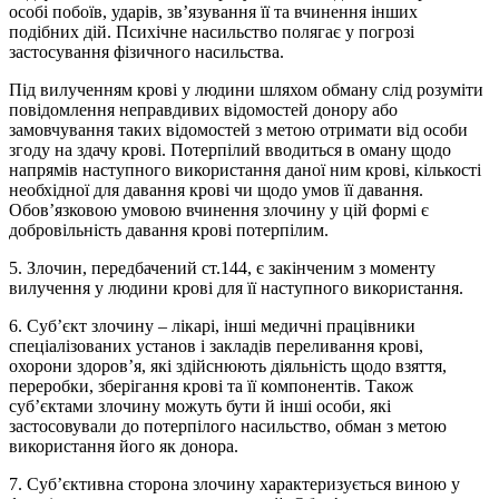
особі побоїв, ударів, зв’язування її та вчинення інших
подібних дій. Психічне насильство полягає у погрозі
застосування фізичного насильства.
Під вилученням крові у людини шляхом обману слід розуміти
повідомлення неправдивих відомостей донору або
замовчування таких відомостей з метою отримати від особи
згоду на здачу крові. Потерпілий вводиться в оману щодо
напрямів наступного використання даної ним крові, кількості
необхідної для давання крові чи щодо умов її давання.
Обов’язковою умовою вчинення злочину у цій формі є
добровільність давання крові потерпілим.
5. Злочин, передбачений ст.144, є закінченим з моменту
вилучення у людини крові для її наступного використання.
6. Суб’єкт злочину – лікарі, інші медичні працівники
спеціалізованих установ і закладів переливання крові,
охорони здоров’я, які здійснюють діяльність щодо взяття,
переробки, зберігання крові та її компонентів. Також
суб’єктами злочину можуть бути й інші особи, які
застосовували до потерпілого насильство, обман з метою
використання його як донора.
7. Суб’єктивна сторона злочину характеризується виною у