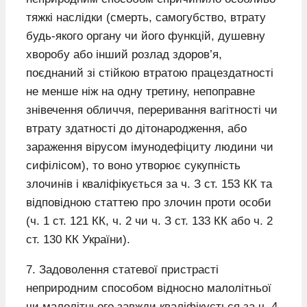
тяжкі наслідки (смерть, самогубство, втрату
будь-якого органу чи його функцій, душевну
хворобу або інший розлад здоров’я,
поєднаний зі стійкою втратою працездатності
не менше ніж на одну третину, непоправне
знівечення обличчя, переривання вагітності чи
втрату здатності до дітонародження, або
зараження вірусом імунодефіциту людини чи
сифілісом), то воно утворює сукупність
злочинів і кваліфікується за ч. З ст. 153 КК та
відповідною статтею про злочин проти особи
(ч. 1 ст. 121 КК, ч. 2 чи ч. З ст. 133 КК або ч. 2
ст. 130 КК України).
7. Задоволення статевої пристрасті
неприродним способом відносно малолітньої
чи малолітнього завжди кваліфікується за ч. 4