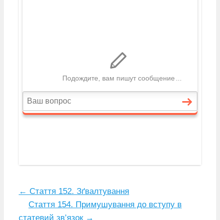
←
Стаття 152. Зґвалтування
Стаття 154. Примушування до вступу в
статевий зв’язок
→