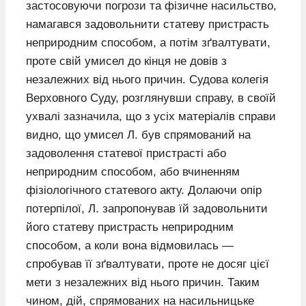
застосовуючи погрози та фізичне насильство,
намагався задовольнити статеву пристрасть
неприродним способом, а потім зґвалтувати,
проте свій умисел до кінця не довів з
незалежних від нього причин. Судова колегія
Верховного Суду, розглянувши справу, в своїй
ухвалі зазначила, що з усіх матеріалів справи
видно, що умисел Л. був спрямований на
задоволення статевої пристрасті або
неприродним способом, або вчиненням
фізіологічного статевого акту. Долаючи опір
потерпілої, Л. запропонував їй задовольнити
його статеву пристрасть неприродним
способом, а коли вона відмовилась —
спробував її зґвалтувати, проте не досяг цієї
мети з незалежних від нього причин. Таким
чином, дій, спрямованих на насильницьке