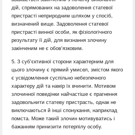
дій, спрямованих на задоволення статевої
пристрасті неприродним шляхом у спосіб,
визначений вище. Задоволення статевої
пристрасті винної особи, як фізіологічного
результату її дій, для визнання злочину
закінченим не є обов’язковим.
5. З суб’єктивної сторони характерним для
цього злочину є прямий умисел, змістом якого
є усвідомлення суспільно небезпечного
характеру дій та намір їх вчинити. Мотивом
злочинної поведінки найчастіше є прагнення
задовольнити статеву пристрасть, однак не
виключаються й інші спонукання, наприклад
помста. Може такий злочин мотивуватись і
бажанням принизити потерпілу особу.