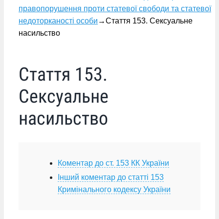
правопорушення проти статевої свободи та статевої
недоторканості особи
→
Стаття 153. Сексуальне
насильство
Стаття 153.
Сексуальне
насильство
Коментар до ст. 153 КК України
Інший коментар до статті 153
Кримінального кодексу України