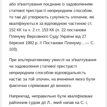
або зґвалтування поєднане із задоволенням
статевої пристрасті неприродним способом,
то такі дії утворюють сукупність злочинів, які
кваліфікуються за відповідною частиною ст.
152 КК та ч. 2 ст. 153 КК (п. 22 постанови
Пленуму Верховного Суду України від 27
березня 1992 р. // Постанови Пленуму…— С.
103).
При альтернативному умислі на зґвалтування
чи задоволення статевої пристрасті
неприродним способом відповідальність
настає за той злочин, на вчинення якого були
фактично спрямовані дії винного.
Наприклад, неправильно були кваліфіковані
районним судом дії Л., який напав на С. і,