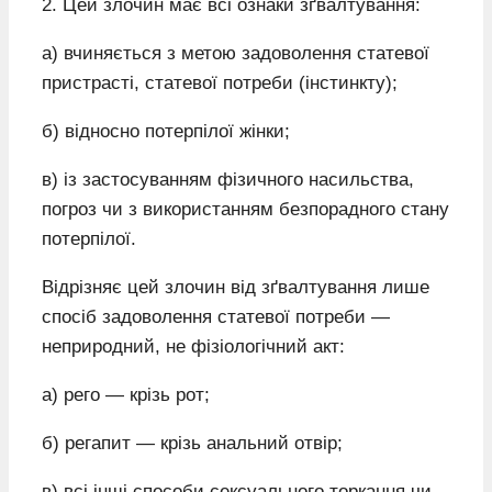
2. Цей злочин має всі ознаки зґвалтування:
а) вчиняється з метою задоволення статевої
пристрасті, статевої потреби (інстинкту);
б) відносно потерпілої жінки;
в) із застосуванням фізичного насильства,
погроз чи з використанням безпорадного стану
потерпілої.
Відрізняє цей злочин від зґвалтування лише
спосіб задоволення статевої потреби —
неприродний, не фізіологічний акт:
а) рего — крізь рот;
б) регапит — крізь анальний отвір;
в) всі інші способи сексуального торкання чи