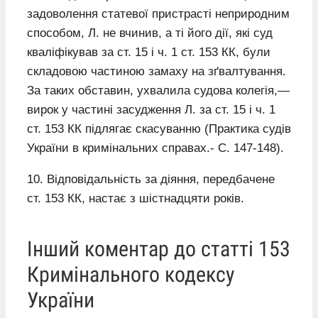
задоволення статевої пристрасті неприродним
способом, Л. не вчинив, а ті його дії, які суд
кваліфікував за ст. 15 і ч. 1 ст. 153 КК, були
складовою частиною замаху на зґвалтування.
За таких обставин, ухвалила судова колегія,—
вирок у частині засудження Л. за ст. 15 і ч. 1
ст. 153 КК підлягає скасуванню (Практика судів
України в кримінальних справах.- С. 147-148).
10. Відповідальність за діяння, передбачене
ст. 153 КК, настає з шістнадцяти років.
Інший коментар до статті 153
Кримінального кодексу
України