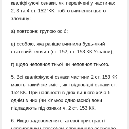
кваліфікуючі ознаки, які перелічені у частинах
2, 3 та 4 ст. 152 ‘КК; тобто вчинення цього
злочину:
а) повторне; групою осіб;
в) особою, яка раніше вчинила будь-який
статевий злочин (ст. 152, ст. 153 КК України);
г) щодо неповнолітньої чи неповнолітнього.
5. Всі кваліфікуючі ознаки частини 2 ст. 153 КК
мають такий же зміст, як і відповідні ознаки ст.
152 КК. При наявності в діях винного хоча б
однієї з них (чи кількох одночасно) вони
підпадають під ознаки ч. 2 ст. 153 КК.
6. Якщо задоволення статевої пристрасті
неприродним способом спричинило особливо