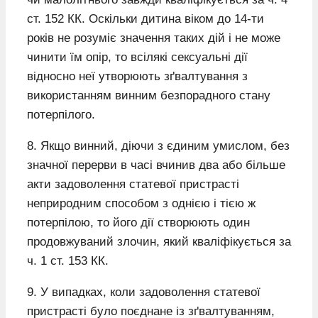
ст. 152 КК. Оскільки дитина віком до 14-ти
років не розуміє значення таких дій і не може
чинити їм опір, то всілякі сексуальні дії
відносно неї утворюють зґвалтування з
використанням винним безпорадного стану
потерпілого.
8. Якщо винний, діючи з єдиним умислом, без
значної перерви в часі вчинив два або більше
акти задоволення статевої пристрасті
неприродним способом з однією і тією ж
потерпілою, то його дії створюють один
продовжуваний злочин, який кваліфікується за
ч. 1 ст. 153 КК.
9. У випадках, коли задоволення статевої
пристрасті було поєднане із зґвалтуванням,