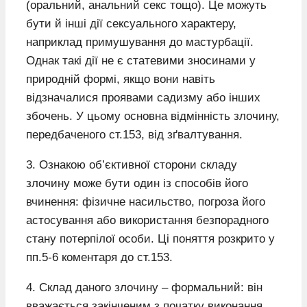
(оральний, анальний секс тощо). Це можуть
бути й інші дії сексуального характеру,
наприклад примушування до мастурбації.
Однак такі дії не є статевими зносинами у
природній формі, якщо вони навіть
відзначалися проявами садизму або інших
збочень. У цьому основна відмінність злочину,
передбаченого ст.153, від зґвалтування.
3. Ознакою об’єктивної сторони складу
злочину може бути один із способів його
вчинення: фізичне насильство, погроза його
астосування або використання безпорадного
стану потерпілої особи. Ці поняття розкрито у
пп.5-6 коментаря до ст.153.
4. Склад даного злочину – формальний: він
вважається закінченим з початку виконання