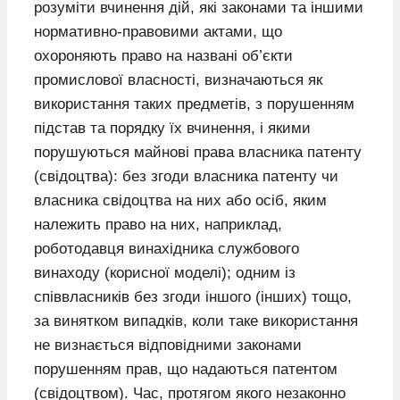
розуміти вчинення дій, які законами та іншими
нормативно-правовими актами, що
охороняють право на названі об’єкти
промислової власності, визначаються як
використання таких предметів, з порушенням
підстав та порядку їх вчинення, і якими
порушуються майнові права власника патенту
(свідоцтва): без згоди власника патенту чи
власника свідоцтва на них або осіб, яким
належить право на них, наприклад,
роботодавця винахідника службового
винаходу (корисної моделі); одним із
співвласників без згоди іншого (інших) тощо,
за винятком випадків, коли таке використання
не визнається відповідними законами
порушенням прав, що надаються патентом
(свідоцтвом). Час, протягом якого незаконно