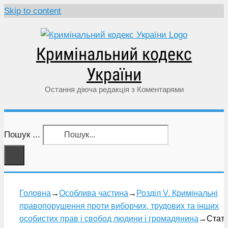
Skip to content
Кримінальний кодекс
України
Остання діюча редакція з Коментарями
Пошук ...
Головна
→
Особлива частина
→
Розділ V. Кримінальні
правопорушення проти виборчих, трудових та інших
особистих прав і свобод людини і громадянина
→
Стат