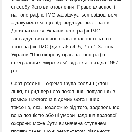
способу його виготовлення. Право власності
на топографію ІМС засвідчується свідоцтвом
– документом, що підтверджує реєстрацію
Держпатентом України топографії ІМС і
засвідчує виключне право власності на цю
топографію ІМС (див. абз.4, 5, 7 ст.1 Закону
України “Про охорону прав на топографії
інтегральних мікросхем” від 5 листопада 1997
р.).
Сорт рослин – окрема група рослин (клон,
лінія, гібрид першого покоління, популяція) в
рамках нижчого із відомих ботанічних
таксонів, яка, незалежно від того, задовольняє
вона повністю або ні умови надання правової
охорони: може бути визначена ступенем
прояву ознак, що є результатом діяльності