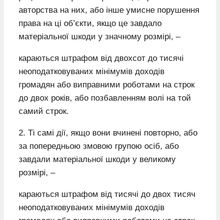
авторства на них, або інше умисне порушення
права на ці об’єкти, якщо це завдало
матеріальної шкоди у значному розмірі, –
караються штрафом від двохсот до тисячі
неоподатковуваних мінімумів доходів
громадян або виправними роботами на строк
до двох років, або позбавленням волі на той
самий строк.
2. Ті самі дії, якщо вони вчинені повторно, або
за попередньою змовою групою осіб, або
завдали матеріальної шкоди у великому
розмірі, –
караються штрафом від тисячі до двох тисяч
неоподатковуваних мінімумів доходів