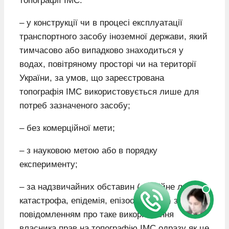
топографії ІМС:
– у конструкції чи в процесі експлуатації
транспортного засобу іноземної держави, який
тимчасово або випадково знаходиться у
водах, повітряному просторі чи на території
України, за умов, що зареєстрована
топографія ІМС використовується лише для
потреб зазначеного засобу;
– без комерційної мети;
– з науковою метою або в порядку
експерименту;
– за надзвичайних обставин (стихійне лихо,
катастрофа, епідемія, епізоотія тощо) з
повідомленням про таке використання
власника прав на топографію ІМС одразу як це