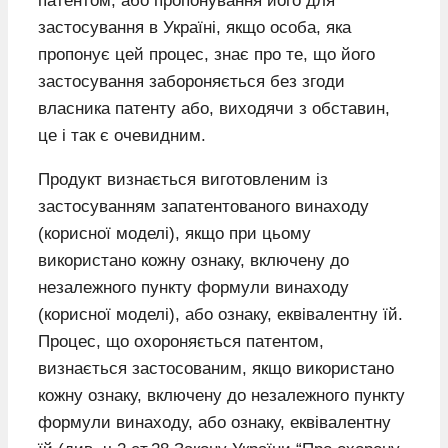
патентом, або пропонування його для
застосування в Україні, якщо особа, яка
пропонує цей процес, знає про те, що його
застосування забороняється без згоди
власника патенту або, виходячи з обставин,
це і так є очевидним.
Продукт визнається виготовленим із
застосуванням запатентованого винаходу
(корисної моделі), якщо при цьому
використано кожну ознаку, включену до
незалежного пункту формули винаходу
(корисної моделі), або ознаку, еквівалентну їй.
Процес, що охороняється патентом,
визнається застосованим, якщо використано
кожну ознаку, включену до незалежного пункту
формули винаходу, або ознаку, еквівалентну