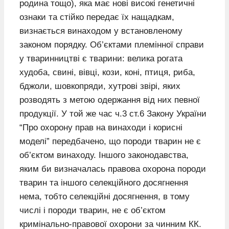
родина тощо), яка має нові високі генетичні
ознаки та стійко передає їх нащадкам,
визнається винаходом у встановленому
законом порядку. Об’єктами племінної справи
у тваринництві є тварини: велика рогата
худоба, свині, вівці, кози, коні, птиця, риба,
бджоли, шовкопряди, хутрові звірі, яких
розводять з метою одержання від них певної
продукції. У той же час ч.3 ст.6 Закону України
“Про охорону прав на винаходи і корисні
моделі” передбачено, що породи тварин не є
об’єктом винаходу. Іншого законодавства,
яким би визначалась правова охорона породи
тварин та іншого селекційного досягнення
нема, тобто селекційні досягнення, в тому
числі і породи тварин, не є об’єктом
кримінально-правової охорони за чинним КК.