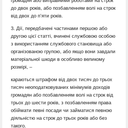
громадян або виправними роботами на строк
до двох років, або позбавленням волі на строк
від двох до п’яти років.
3. Дії, передбачені частинами першою або
другою цієї статті, вчинені службовою особою
з використанням службового становища або
організованою групою, або якщо вони завдали
матеріальної шкоди в особливо великому
розмірі, –
караються штрафом від двох тисяч до трьох
тисяч неоподатковуваних мінімумів доходів
громадян або позбавленням волі на строк від
трьох до шести років, з позбавленням права
обіймати певні посади чи займатися певною
діяльністю на строк до трьох років або без
такого.