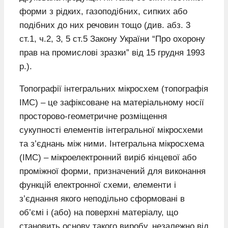
форми з рідких, газоподібних, сипких або
подібних до них речовин тощо (див. абз. 3
ст.1, ч.2, 3, 5 ст.5 Закону України “Про охорону
прав на промислові зразки” від 15 грудня 1993
р.).
Топографії інтегральних мікросхем (топографія
ІМС) – це зафіксоване на матеріальному носії
просторово-геометричне розміщення
сукупності елементів інтегральної мікросхеми
та з’єднань між ними. Інтегральна мікросхема
(ІМС) – мікроелектронний виріб кінцевої або
проміжної форми, призначений для виконання
функцій електронної схеми, елементи і
з’єднання якого неподільно сформовані в
об’ємі і (або) на поверхні матеріалу, що
становить основу такого виробу, незалежно від