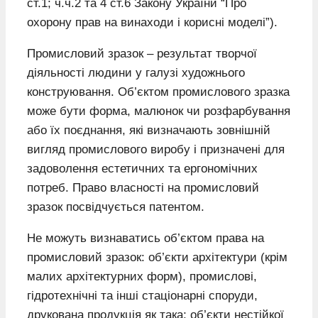
ст.1; ч.ч.2 та 4 ст.6 Закону України “Про
охорону прав на винаходи і корисні моделі”).
Промисловий зразок – результат творчої
діяльності людини у галузі художнього
конструювання. Об’єктом промислового зразка
може бути форма, малюнок чи розфарбування
або їх поєднання, які визначають зовнішній
вигляд промислового виробу і призначені для
задоволення естетичних та ергономічних
потреб. Право власності на промисловий
зразок посвідчується патентом.
Не можуть визнаватись об’єктом права на
промисловий зразок: об’єкти архітектури (крім
малих архітектурних форм), промислові,
гідротехнічні та інші стаціонарні споруди,
друкована продукція як така; об’єкти нестійкої