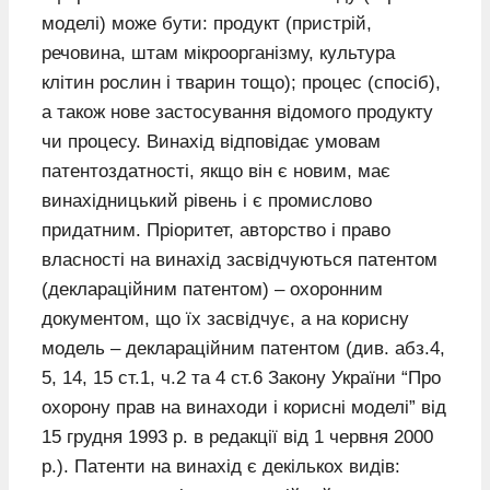
моделі) може бути: продукт (пристрій,
речовина, штам мікроорганізму, культура
клітин рослин і тварин тощо); процес (спосіб),
а також нове застосування відомого продукту
чи процесу. Винахід відповідає умовам
патентоздатності, якщо він є новим, має
винахідницький рівень і є промислово
придатним. Пріоритет, авторство і право
власності на винахід засвідчуються патентом
(деклараційним патентом) – охоронним
документом, що їх засвідчує, а на корисну
модель – деклараційним патентом (див. абз.4,
5, 14, 15 ст.1, ч.2 та 4 ст.6 Закону України “Про
охорону прав на винаходи і корисні моделі” від
15 грудня 1993 р. в редакції від 1 червня 2000
р.). Патенти на винахід є декількох видів: