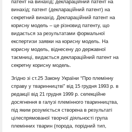
патент на винахід; деклараційний патент на
винахід; патент (деклараційний патент) на
секретний винахід. Деклараційний патент на
корисну модель – це різновид патенту, що
видається за результатами формальної
експертизи заявки на корисну модель. На
корисну модель, віднесену до державної
таємниці, видається деклараційний патент на
секретну корисну модель.
Згідно зі ст.25 Закону України “Про племінну
справу у тваринництві” від 15 грудня 1993 р. в
редакції від 21 грудня 1999 р. селекційне
досягнення в галузі племінного тваринництва,
під яким розуміється створена в результаті
цілеспрямованої творчої діяльності група
племінних тварин (порода, порідний тип,