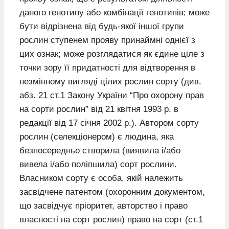
даного генотипу або комбінації генотипів; може
бути відрізнена від будь-якої іншої групи
рослин ступенем прояву принаймні однієї з
цих ознак; може розглядатися як єдине ціле з
точки зору її придатності для відтворення в
незмінному вигляді цілих рослин сорту (див.
абз. 21 ст.1 Закону України “Про охорону прав
на сорти рослин” від 21 квітня 1993 р. в
редакції від 17 січня 2002 р.). Автором сорту
рослин (селекціонером) є людина, яка
безпосередньо створила (виявила і/або
вивела і/або поліпшила) сорт рослини.
Власником сорту є особа, якій належить
засвідчене патентом (охоронним документом,
що засвідчує пріоритет, авторство і право
власності на сорт рослин) право на сорт (ст.1