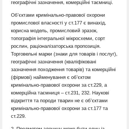
географічні зазначення, комерційні таємниці.
Об’єктами кримінально-правової охорони
промислової власності у ст.177 є винахід,
корисна модель, промисловий зразок,
топографія інтегральної мікросхеми, сорт
рослин, раціоналізаторська пропозиція.
Торговельні марки (знаки для товарів і послуг),
географічні зазначення (кваліфіковані
зазначення походження товарів) та комерційні
(фірмові) найменування є об’єктом
кримінально-правової охорони за ст.229, а
комерційна таємниця – ст.231, 232. Наукові
відкриття та породи тварин не є об’єктами
кримінально-правової охорони за ст.177 та
ст.229.
2. Предметом злочину може бути один із