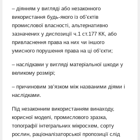
– діянням у вигляді або незаконного
використання будь-якого із об’єктів
промислової власності, альтернативно
зазначених у диспозиції ч.1 ст.177 КК, або
привласнення права на них чи іншого
умисного порушення права на ці об’єкти;
– наслідками у вигляді матеріальної шкоди у
великому розмірі;
– причиновим зв’язком між названими діями і
наслідками.
Під незаконним використанням винаходу,
корисної моделі, промислового зразка,
топографії інтегральних мікросхем, сорту
рослин, раціоналізаторської пропозиції слід