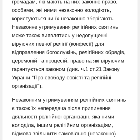
громадам, які мають на них законне право,
особами, які ними незаконно володіють,
користуються чи їх незаконно зберігають.
Незаконне утримування релігійних святинь
може також виявлятись у недопущенні
віруючих певної релігії (конфесії) для
відправлення богослужінь, релігійних обрядів,
церемоній та процесій, право на які віруючим
гарантується законом (див. ч.1 ст.21 Закону
України “Про свободу совісті та релігійні
організації”).
Незаконним утримуванням релігійних святинь
є також їх непередача після припинення
діяльності релігійної організації, яка ними
володіла, іншим релігійним організаціям,
відмова звільнити самовільно (незаконно)