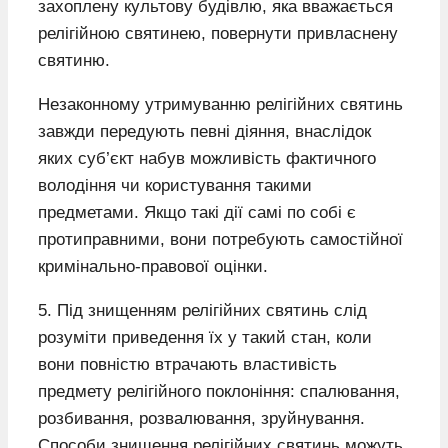
захоплену культову будівлю, яка вважається
релігійною святинею, повернути привласнену
святиню.
Незаконному утримуванню релігійних святинь
завжди передують певні діяння, внаслідок
яких суб’єкт набув можливість фактичного
володіння чи користування такими
предметами. Якщо такі дії самі по собі є
протиправними, вони потребують самостійної
кримінально-правової оцінки.
5. Під знищенням релігійних святинь слід
розуміти приведення їх у такий стан, коли
вони повністю втрачають властивість
предмету релігійного поклоніння: спалювання,
розбивання, розвалювання, зруйнування.
Способи знищення релігійних святинь можуть