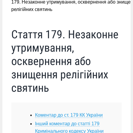
179. Незаконне утримування, осквернення або знище
релігійних святинь
Стаття 179. Незаконне
утримування,
осквернення або
знищення релігійних
святинь
Коментар до ст. 179 КК України
Інший коментар до статті 179
Кримінального кодексу України