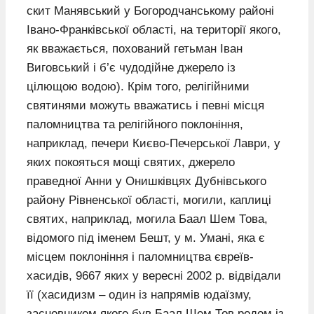
скит Манявський у Богородчанському районі
Івано-Франківської області, на території якого,
як вважається, похований гетьман Іван
Виговський і б’є чудодійне джерело із
цілющою водою). Крім того, релігійними
святинями можуть вважатись і певні місця
паломництва та релігійного поклоніння,
наприклад, печери Києво-Печерської Лаври, у
яких покояться мощі святих, джерело
праведної Анни у Онишківцях Дубнівського
району Рівненської області, могили, каплиці
святих, наприклад, могила Баал Шем Това,
відомого під іменем Бешт, у м. Умані, яка є
місцем поклоніння і паломництва євреїв-
хасидів, 9667 яких у вересні 2002 р. відвідали
її (хасидизм – один із напрямів юдаїзму,
засновником якого був Баал Шем Тов родом із