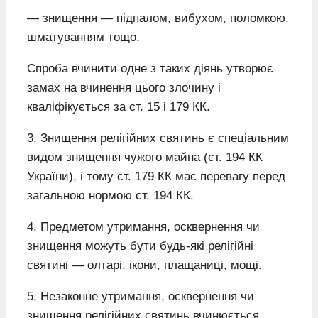
— знищення — підпалом, вибухом, поломкою,
шматуванням тощо.
Спроба вчинити одне з таких діянь утворює
замах на вчинення цього злочину і
кваліфікується за ст. 15 і 179 КК.
3. Знищення релігійних святинь є спеціальним
видом знищення чужого майна (ст. 194 КК
України), і тому ст. 179 КК має перевагу перед
загальною нормою ст. 194 КК.
4. Предметом утримання, осквернення чи
знищення можуть бути будь-які релігійні
святині — олтарі, ікони, плащаниці, мощі.
5. Незаконне утримання, осквернення чи
знищення релігійних святинь вчинюється