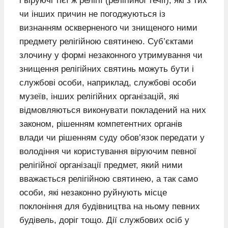
і віруючі тієї ж релігії (релігійної течії), які з тих
чи інших причин не погоджуються із
визнанням оскверненого чи знищеного ними
предмету релігійною святинею. Суб’єктами
злочину у формі незаконного утримування чи
знищення релігійних святинь можуть бути і
службові особи, наприклад, службові особи
музеїв, інших релігійних організацій, які
відмовляються виконувати покладений на них
законом, рішенням компетентних органів
влади чи рішенням суду обов’язок передати у
володіння чи користування віруючим певної
релігійної організації предмет, який ними
вважається релігійною святинею, а так само
особи, які незаконно руйнують місце
поклоніння для будівництва на ньому певних
будівель, доріг тощо. Дії службових осіб у