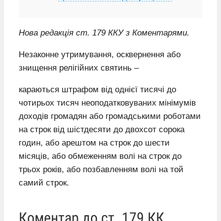
Нова редакція ст. 179 ККУ з Коментарями.
Незаконне утримування, осквернення або
знищення релігійних святинь –
караються штрафом від однієї тисячі до
чотирьох тисяч неоподатковуваних мінімумів
доходів громадян або громадськими роботами
на строк від шістдесяти до двохсот сорока
годин, або арештом на строк до шести
місяців, або обмеженням волі на строк до
трьох років, або позбавленням волі на той
самий строк.
Коментар до ст. 179 КК