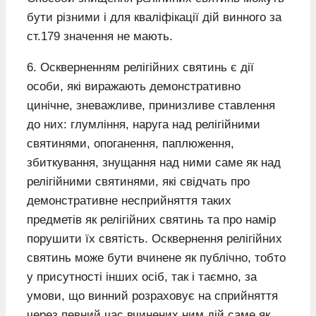
бути різними і для кваліфікації дій винного за
ст.179 значення не мають.
6. Оскверненням релігійних святинь є дії
особи, які виражають демонстративно
цинічне, зневажливе, принизливе ставлення
до них: глумління, наруга над релігійними
святинями, опоганення, паплюження,
збиткування, знущання над ними саме як над
релігійними святинями, які свідчать про
демонстративне несприйняття таких
предметів як релігійних святинь та про намір
порушити їх святість. Осквернення релігійних
святинь може бути вчинене як публічно, тобто
у присутності інших осіб, так і таємно, за
умови, що винний розраховує на сприйняття
через певний час вчинених ним дій саме як