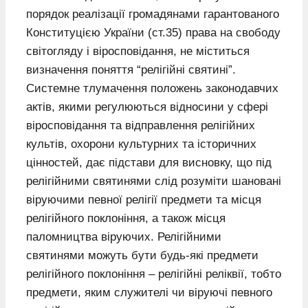
порядок реалізації громадянами гарантованого
Конституцією України (ст.35) права на свободу
світогляду і віросповідання, не міститься
визначення поняття “релігійні святині”.
Системне тлумачення положень законодавчих
актів, якими регулюються відносини у сфері
віросповідання та відправлення релігійних
культів, охорони культурних та історичних
цінностей, дає підстави для висновку, що під
релігійними святинями слід розуміти шановані
віруючими певної релігії предмети та місця
релігійного поклоніння, а також місця
паломництва віруючих. Релігійними
святинями можуть бути будь-які предмети
релігійного поклоніння – релігійні реліквії, тобто
предмети, яким служителі чи віруючі певного