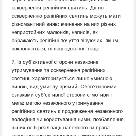
осквернення релігійних святинь. Дії по
оскверненню релігійних святинь можуть мати
різноманітний вияв: вчинення на них різних
непристойних малюнків, написів, які
ображають релігійні почуття віруючих, які їм
поклоняються, їх пошкодження тощо.
7. Із суб’єктивної сторони незаконне
утримування та осквернення релігійних
святинь характеризується лише умисною
виною, вид умислу прямий. Обов’язковими
ознаками суб’єктивної сторони є мотиви і
мета: метою незаконного утримування
релігійних святинь є продовження незаконного
володіння чи користування ними, позбавлення
інших осіб реалізації належного їм права
користування чи володіння такими святинями.