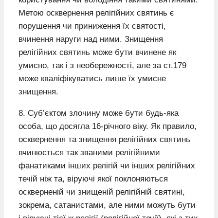
Метою осквернення релігійних святинь є
порушення чи приниження їх святості,
вчинення наруги над ними. Знищення
релігійних святинь може бути вчинене як
умисно, так і з необережності, але за ст.179
може кваліфікуватись лише їх умисне
знищення.
8. Суб’єктом злочину може бути будь-яка
особа, що досягла 16-річного віку. Як правило,
осквернення та знищення релігійних святинь
вчинюється так званими релігійними
фанатиками інших релігій чи інших релігійних
течій ніж та, віруючі якої поклоняються
оскверненій чи знищеній релігійній святині,
зокрема, сатанистами, але ними можуть бути