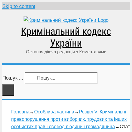
Skip to content
Кримінальний кодекс
України
Остання діюча редакція з Коментарями
Пошук ...
Головна
→
Особлива частина
→
Розділ V. Кримінальні
правопорушення проти виборчих, трудових та інших
особистих прав і свобод людини і громадянина
→
Стат