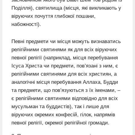
Поділля), святилища (місця, які викликають у
віруючих почуття глибокої пошани,
набожності).
Певні предмети чи місця можуть визнаватись
релігійними святинями як для всіх віруючих
певної релігії (наприклад, місця перебування
Ісуса Христа чи предмети, пов’язані з ним, є
релігійними святинями для всіх християн, а
аналогічні місця перебування Аллаха, Будди
та предмети, що пов’язуються з їх іменами, –
є релігійними святинями відповідно для всіх
мусульман та буддистів), так і лише для
віруючих окремих конфесій, гілок, напрямів
певної релігії, окремої релігійної громади.