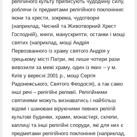
релігійного культу приписують чудодійну силу,
роблячи їх предметами релігійного поклоніння:
ікони та хрести, зокрема, чудотворні
(наприклад, Чесний та Животворний Хрест
Господній), книги, манускрипти, останки і мощі
святих (наприклад, мощі Андрія
Первозванного із храму святого Андрія у
грецькому місті Патри, які лише чотири рази
вивозили за межі храму, один із яких – у м.
Київ у вересні 2001 р., мощі Сергія
Радонежського, Святого Феодосія), а так само
інші речі – релігійні реліквії. Релігійними
святинями можуть визнаватись і найбільш
відомі і шановані віруючими певних релігій
культові будинки, храми, монастирі, склепи,
каплиці та інші релігійні споруди, які для них є
предметами релігійного поклоніння (наприклад,