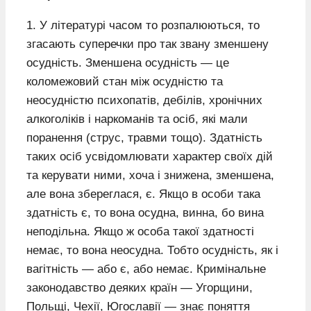
1. У літературі часом то розпалюються, то
згасають суперечки про так звану зменшену
осудність. Зменшена осудність — це
коломежовий стан між осудністю та
неосудністю психопатів, дебілів, хронічних
алкоголіків і наркоманів та осіб, які мали
поранення (струс, травми тощо). Здатність
таких осіб усвідомлювати характер своїх дій
та керувати ними, хоча і знижена, зменшена,
але вона збереглася, є. Якщо в особи така
здатність є, то вона осудна, винна, бо вина
неподільна. Якщо ж особа такої здатності
немає, то вона неосудна. Тобто осудність, як і
вагітність — або є, або немає. Кримінальне
законодавство деяких країн — Угорщини,
Польщі, Чехії, Югославії — знає поняття