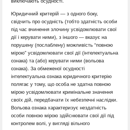
виключають осудності.
Юридичний критерій — з одного боку,
свідчить про осудність (тобто здатність особи
під час вчинення злочину усвідомлювати свої
дії і керувати ними), з іншого — вказує на
порушену (послаблену) можливість “повною
мірою” усвідомлювати свої дії (інтелектуальна
ознака) та (або) керувати ними (вольова
ознака). За обмеженої осудності
інтелектуальна ознака юридичного критерію
полягає у тому, що особа не здатна повною
мірою усвідомлювати кримінальне значення
своїх дій, передбачати їх небезпечні наслідки.
Вольова ознака характеризує нездатність
особи повною мірою здійснювати свої дії під
контролем волі, у вигляді вільного