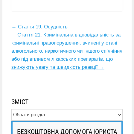
←
Стаття 19. Осудність
Стаття 21. Кримінальна відповідальність за
кримінальні правопорушення, вчинені у стані
алкогольного, наркотичного чи іншого сп’яніння
або під впливом лікарських препаратів, що
знижують увагу та швидкість реакції
→
ЗМІСТ
БЕЗКОШТОВНА ДОПОМОГА ЮРИСТА