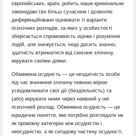
європейських, країн, робить наше кримінальне
законодавство більш сучасним і дозволяє
диференційовано оцінювати ті варіанти
психічних розладів, за яких у особистості
зберігається спроможність оцінки і розуміння
подій, але знижується, іноді досить значно,
здатність втриматися від скоєння злочину,
керувати своїми діями.
Обмежена осудність — це нездатність особи
під час вчинення злочину повною мірою
усвідомлювати свої дії (бездіяльність) та
(або) керувати ними через наявний у неї
психічний розлад. Обмежена осудність — це
юридичне поняття, яке потрібно розглядати не
як проміжну категорію між осудністю і
неосудністю, а як складову частину осудності.