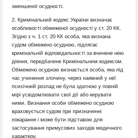
зменшеної осудності.
2. Кримінальний кодекс України визначає
особливості обмеженої осудності у ст. 20 КК.
Згідно з ч. 1 ст. 20 КК особа, яка визнана
судом обмежено осудною, підлягає
кримінальній відповідальності за вчинене нею
діяння, передбачене Кримінальним кодексом.
Обмежено осудною визнається особа, яка під
час учинення злочину, через наявний у неї
психічний розлад не була здатною у повній
мірі усвідомлювати свої дії або керувати
ними. Визнання особи обмежено осудною
враховується судом при призначенні
покарання і може бути підставою для
застосування примусових заходів медичного
характеру.