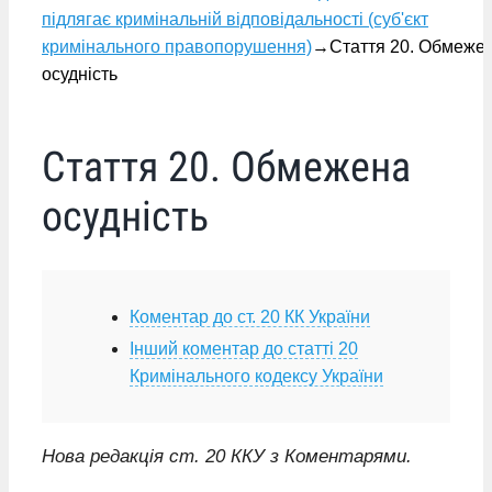
підлягає кримінальній відповідальності (суб'єкт
кримінального правопорушення)
→
Стаття 20. Обмеже
осудність
Стаття 20. Обмежена
осудність
Коментар до ст. 20 КК України
Інший коментар до статті 20
Кримінального кодексу України
Нова редакція ст. 20 ККУ з Коментарями.