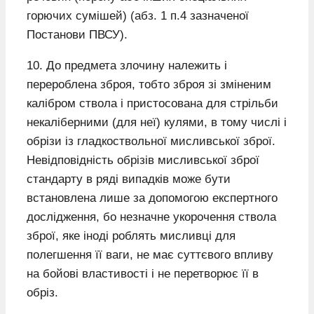
горючих сумішей) (абз. 1 п.4 зазначеної
Постанови ПВСУ).
10. До предмета злочину належить і
перероблена зброя, тобто зброя зі зміненим
калібром ствола і пристосована для стрільби
некаліберними (для неї) кулями, в тому числі і
обрізи із гладкоствольної мисливської зброї.
Невідповідність обрізів мисливської зброї
стандарту в ряді випадків може бути
встановлена лише за допомогою експертного
дослідження, бо незначне укорочення ствола
зброї, яке іноді роблять мисливці для
полегшення її ваги, не має суттєвого впливу
на бойові властивості і не перетворює її в
обріз.