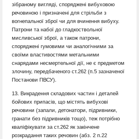
зібраному вигляді, споряджені вибуховою
речовиною і призначені для стрільби з
вогнепальної зброї чи для вчинення вибуху.
Патрони та набої до гладкоствольної
мисливської зброї, а також патрони,
споряджені гумовими чи аналогічними за
своїми властивостями метальними
снарядами несмертельної дії, не є предметом
злочину, передбаченого ст.262 (п.5 зазначеної
Постанови ПВСУ).
13. Викрадення складових частин і деталей
бойових припасів, що містять вибухові
речовини (запали, детонатори, підривники,
гранати без підривників тощо), теж потрібно
кваліфікувати за ст.262 як закінчене
розкрадання таких речовин (абз. 2 п.22