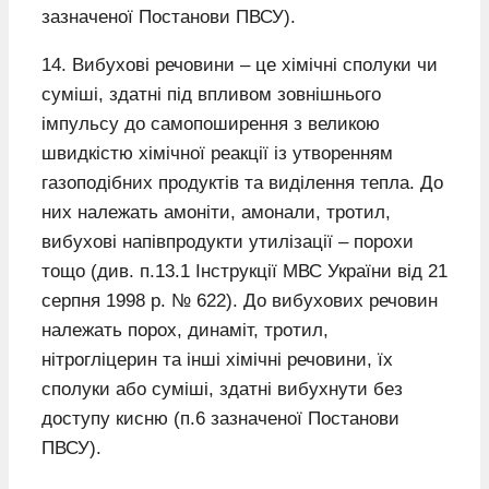
зазначеної Постанови ПВСУ).
14. Вибухові речовини – це хімічні сполуки чи
суміші, здатні під впливом зовнішнього
імпульсу до самопоширення з великою
швидкістю хімічної реакції із утворенням
газоподібних продуктів та виділення тепла. До
них належать амоніти, амонали, тротил,
вибухові напівпродукти утилізації – порохи
тощо (див. п.13.1 Інструкції МВС України від 21
серпня 1998 р. № 622). До вибухових речовин
належать порох, динаміт, тротил,
нітрогліцерин та інші хімічні речовини, їх
сполуки або суміші, здатні вибухнути без
доступу кисню (п.6 зазначеної Постанови
ПВСУ).