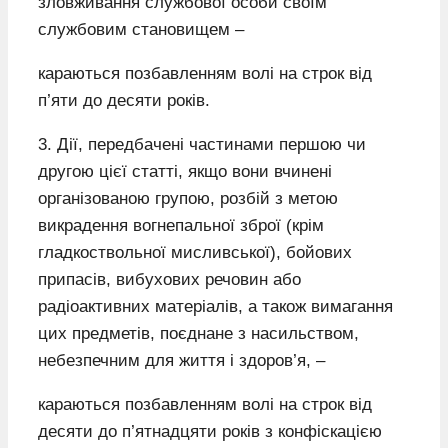
зловживання службової особи своїм
службовим становищем –
караються позбавленням волі на строк від
п’яти до десяти років.
3. Дії, передбачені частинами першою чи
другою цієї статті, якщо вони вчинені
організованою групою, розбій з метою
викрадення вогнепальної зброї (крім
гладкоствольної мисливської), бойових
припасів, вибухових речовин або
радіоактивних матеріалів, а також вимагання
цих предметів, поєднане з насильством,
небезпечним для життя і здоров’я, –
караються позбавленням волі на строк від
десяти до п’ятнадцяти років з конфіскацією