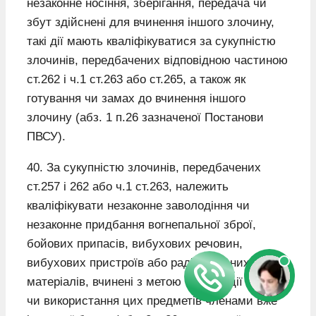
незаконне носіння, зберігання, передача чи
збут здійснені для вчинення іншого злочину,
такі дії мають кваліфікуватися за сукупністю
злочинів, передбачених відповідною частиною
ст.262 і ч.1 ст.263 або ст.265, а також як
готування чи замах до вчинення іншого
злочину (абз. 1 п.26 зазначеної Постанови
ПВСУ).
40. За сукупністю злочинів, передбачених
ст.257 і 262 або ч.1 ст.263, належить
кваліфікувати незаконне заволодіння чи
незаконне придбання вогнепальної зброї,
бойових припасів, вибухових речовин,
вибухових пристроїв або радіоактивних
матеріалів, вчинені з метою організації банди
чи використання цих предметів членами вже