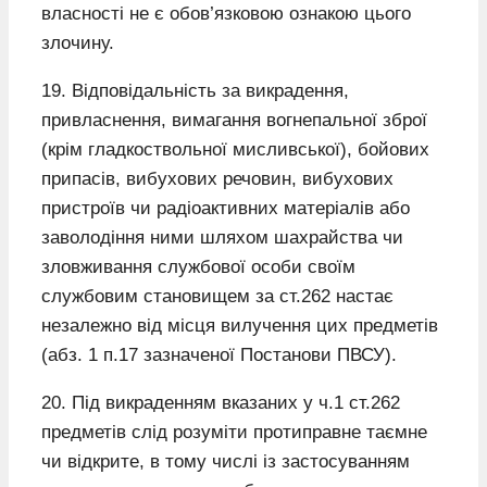
власності не є обов’язковою ознакою цього
злочину.
19. Відповідальність за викрадення,
привласнення, вимагання вогнепальної зброї
(крім гладкоствольної мисливської), бойових
припасів, вибухових речовин, вибухових
пристроїв чи радіоактивних матеріалів або
заволодіння ними шляхом шахрайства чи
зловживання службової особи своїм
службовим становищем за ст.262 настає
незалежно від місця вилучення цих предметів
(абз. 1 п.17 зазначеної Постанови ПВСУ).
20. Під викраденням вказаних у ч.1 ст.262
предметів слід розуміти протиправне таємне
чи відкрите, в тому числі із застосуванням