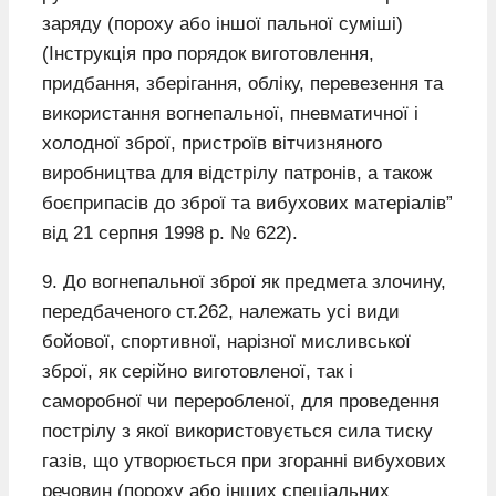
заряду (пороху або іншої пальної суміші)
(Інструкція про порядок виготовлення,
придбання, зберігання, обліку, перевезення та
використання вогнепальної, пневматичної і
холодної зброї, пристроїв вітчизняного
виробництва для відстрілу патронів, а також
боєприпасів до зброї та вибухових матеріалів”
від 21 серпня 1998 р. № 622).
9. До вогнепальної зброї як предмета злочину,
передбаченого ст.262, належать усі види
бойової, спортивної, нарізної мисливської
зброї, як серійно виготовленої, так і
саморобної чи переробленої, для проведення
пострілу з якої використовується сила тиску
газів, що утворюється при згоранні вибухових
речовин (пороху або інших спеціальних