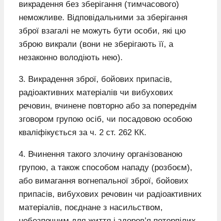
викрадення без зберігання (тимчасового)
неможливе. Відповідальними за зберігання
зброї взагалі не можуть бути особи, які цю
зброю викрали (вони не зберігають її, а
незаконно володіють нею).
3. Викрадення зброї, бойових припасів,
радіоактивних матеріалів чи вибухових
речовин, вчинене повторно або за попереднім
зговором групою осіб, чи посадовою особою
кваліфікується за ч. 2 ст. 262 КК.
4. Вчинення такого злочину організованою
групою, а також способом нападу (розбоєм),
або вимагання вогнепальної зброї, бойових
припасів, вибухових речовин чи радіоактивних
матеріалів, поєднане з насильством,
небезпечним для життя і здоров’я потерпілих,