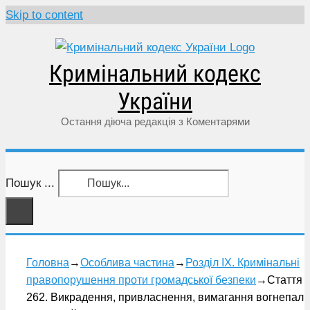
Skip to content
Кримінальний кодекс
України
Остання діюча редакція з Коментарями
Пошук ...
Головна
→
Особлива частина
→
Розділ IX. Кримінальні
правопорушення проти громадської безпеки
→
Стаття
262. Викрадення, привласнення, вимагання вогнепаль