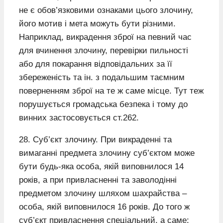
не є обов’язковими ознаками цього злочину,
його мотив і мета можуть бути різними.
Наприклад, викрадення зброї на певний час
для вчинення злочину, перевірки пильності
або для покарання відповідальних за її
збереженість та ін. з подальшим таємним
поверненням зброї на те ж саме місце. Тут теж
порушується громадська безпека і тому до
винних застосовується ст.262.
28. Суб’єкт злочину. При викраденні та
вимаганні предмета злочину суб’єктом може
бути будь-яка особа, якій виповнилося 14
років, а при привласненні та заволодінні
предметом злочину шляхом шахрайства –
особа, якій виповнилося 16 років. До того ж
суб’єкт привласнення спеціальний, а саме: