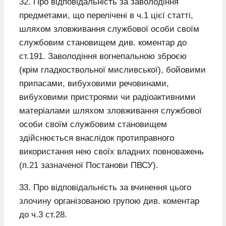
32. Про відповідальність за заволодіння
предметами, що перелічені в ч.1 цієї статті,
шляхом зловживання службової особи своїм
службовим становищем див. коментар до
ст.191. Заволодіння вогнепальною зброєю
(крім гладкоствольної мисливської), бойовими
припасами, вибуховими речовинами,
вибуховими пристроями чи радіоактивними
матеріалами шляхом зловживання службової
особи своїм службовим становищем
здійснюється внаслідок протиправного
використання нею своїх владних повноважень
(п.21 зазначеної Постанови ПВСУ).
33. Про відповідальність за вчинення цього
злочину організованою групою див. коментар
до ч.3 ст.28.