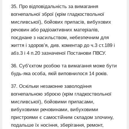
35. Про відповідальність за вимагання
вогнепальної зброї (крім гладкоствольної
мисливської), бойових припасів, вибухових
речовин або радіоактивних матеріалів,
поєднане з насильством, небезпечним для
життя і здоров’я, див. коментар до ч.3 ст.189 і
абз.3 і 4 п.20 зазначеної Постанови ПВСУ.
36. Суб’єктом розбою та вимагання може бути
будь-яка особа, якій виповнилося 14 років.
37. Оскільки незаконне заволодіння
вогнепальною зброєю (крім гладкоствольної
мисливської), бойовими припасами,
вибуховими речовинами, вибуховими
пристроями є самостійним складом злочину,
подальше їх носіння, зберігання, ремонт,