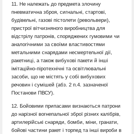
11. Не належать до предмета злочину
пневматична зброя, сигнальні, стартові,
будівельні, газові пістолети (револьвери),
пристрої вітчизняного виробництва для
відстрілу патронів, споряджених гумовими чи
аналогічними за своїми властивостями
метальними снарядами несмертельної дії,
ракетниці, а також вибухові пакети й інші
імітаційно-піротехнічні та освітлювальні
засоби, що не містять у собі вибухових
речовин і сумішей (абз. 2 п.4. зазначеної
Постанови ПВСУ).
12. Бойовими припасами визнаються патрони
до нарізної вогнепальної зброї різних калібрів,
артилерійські снаряди, бомби, міни, гранати,
бойові частини ракет і торпед та інші вироби в