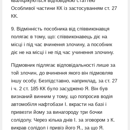
кваліфікуються відповідною статтею
Особливої частини КК із застосуванням ст. 27
КК.
9. Відмінність пособника від співвиконавця
полягає в тому, що: співвиконавець діє на
місці і під час вчинення злочину, а пособник
діє не на місці і не під час учинення злочину.
Підмовник підлягає відповідальності лише за
той злочин, до вчинення якого він підмовляв
іншу особу. Безпідставно, наприклад, за ст. 27
і ч. 2 ст. 185 КК було засуджено Я. Він був
визнаний винним у тому, що попросив водія
автомобіля нафтобази І. вкрасти на базі і
привезти йому за винагороду три бочки
солідолу. Через кілька днів І. за зговором з К.
викрав солідол і привіз його Я., за що Я.