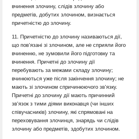
вчинення злочину, слідів злочину або
предметів, добутих злочином, визнається
причетністю до злочину.
11. Причетністю до злочину називаються дії,
що пов’язані зі злочином, але не сприяли його
вчиненню, не зумовили його підготовку та
вчинення. Причетні до злочину дії
перебувають за межами складу злочину;
вчинюються уже після закінчення злочину; не
мають зі злочином спричинюючого зв’язку.
Причетні до злочину дії мають причинний
зв’язок з тими діями виконавця (чи інших
співучасників) злочину, які спрямовані на
переховування злочинця, знарядь чи слідів
злочину або предметів, здобутих злочином.