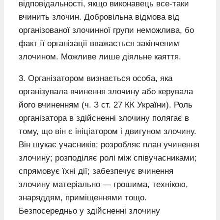
відповідальності, якщо виконавець все-таки
вчинить злочин. Добровільна відмова від
організованої злочинної групи неможлива, бо
факт її організації вважається закінченим
злочином. Можливе лише діяльне каяття.
3. Організатором визнається особа, яка
організувала вчинення злочину або керувала
його вчиненням (ч. З ст. 27 КК України). Роль
організатора в здійсненні злочину полягає в
тому, що він є ініціатором і двигуном злочину.
Він шукає учасників; розробляє план учинення
злочину; розподіляє ролі між співучасниками;
спрямовує їхні дії; забезпечує вчинення
злочину матеріально — грошима, технікою,
знаряддям, приміщеннями тощо.
Безпосередньо у здійсненні злочину