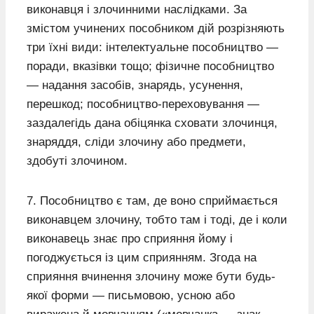
виконавця і злочинними наслідками. За
змістом учинених пособником дій розрізняють
три їхні види: інтелектуальне пособництво —
поради, вказівки тощо; фізичне пособництво
— надання засобів, знарядь, усунення,
перешкод; пособництво-переховування —
заздалегідь дана обіцянка сховати злочинця,
знаряддя, сліди злочину або предмети,
здобуті злочином.
7. Пособництво є там, де воно сприймається
виконавцем злочину, тобто там і тоді, де і коли
виконавець знає про сприяння йому і
погоджується із цим сприянням. Згода на
сприяння вчинення злочину може бути будь-
якої форми — письмовою, усною або