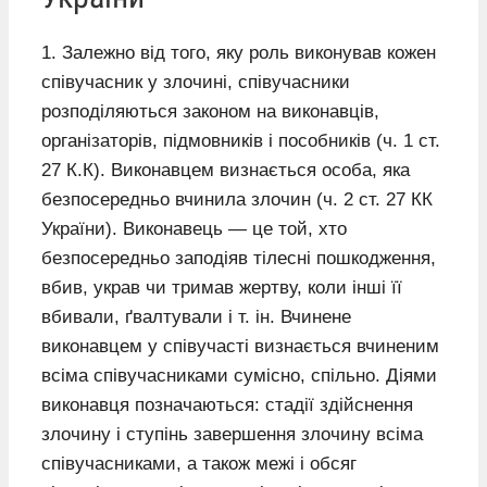
1. Залежно від того, яку роль виконував кожен
співучасник у злочині, співучасники
розподіляються законом на виконавців,
організаторів, підмовників і пособників (ч. 1 ст.
27 К.К). Виконавцем визнається особа, яка
безпосередньо вчинила злочин (ч. 2 ст. 27 КК
України). Виконавець — це той, хто
безпосередньо заподіяв тілесні пошкодження,
вбив, украв чи тримав жертву, коли інші її
вбивали, ґвалтували і т. ін. Вчинене
виконавцем у співучасті визнається вчиненим
всіма співучасниками сумісно, спільно. Діями
виконавця позначаються: стадії здійснення
злочину і ступінь завершення злочину всіма
співучасниками, а також межі і обсяг