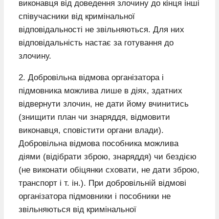
виконавця від доведення злочину до кінця інші
співучасники від кримінальної
відповідальності не звільняються. Для них
відповідальність настає за готування до
злочину.
2. Добровільна відмова організатора і
підмовника можлива лише в діях, здатних
відвернути злочин, не дати йому вчинитись
(знищити план чи знаряддя, відмовити
виконавця, сповістити органи влади).
Добровільна відмова пособника можлива
діями (відібрати зброю, знаряддя) чи бездією
(не виконати обіцянки сховати, не дати зброю,
транспорт і т. ін.). При добровільній відмові
організатора підмовники і пособники не
звільняються від кримінальної