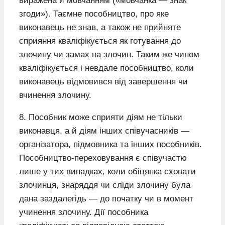
виражена й мовчанням («мовчанка — знак
згоди»). Таємне пособництво, про яке
виконавець не знав, а також не прийняте
сприяння кваліфікується як готування до
злочину чи замах на злочин. Таким же чином
кваліфікується і невдале пособництво, коли
виконавець відмовився від завершення чи
вчинення злочину.
8. Пособник може сприяти діям не тільки
виконавця, а й діям інших співучасників —
організатора, підмовника та інших пособників.
Пособництво-переховування є співучастю
лише у тих випадках, коли обіцянка сховати
злочинця, знаряддя чи сліди злочину була
дана заздалегідь — до початку чи в момент
учинення злочину. Дії пособника