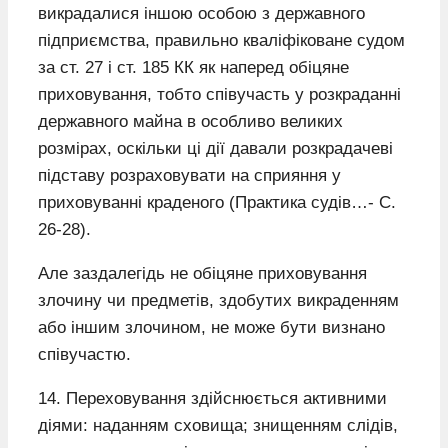
викрадалися іншою особою з державного
підприємства, правильно кваліфіковане судом
за ст. 27 і ст. 185 КК як наперед обіцяне
приховування, тобто співучасть у розкраданні
державного майна в особливо великих
розмірах, оскільки ці дії давали розкрадачеві
підставу розраховувати на сприяння у
приховуванні краденого (Практика судів…- С.
26-28).
Але заздалегідь не обіцяне приховування
злочину чи предметів, здобутих викраденням
або іншим злочином, не може бути визнано
співучастю.
14. Переховування здійснюється активними
діями: наданням сховища; знищенням слідів,