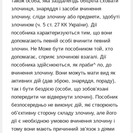
також особа, яка заздалегідь обіцяла сховати
злочинця, знаряддя і засоби вчинення
злочину, сліди злочину або предмети, здобуті
злочином (ч. 5 ст. 27 КК України). Дії
пособника характеризуються тим, що вони
допомагають певній особі вчинити певний
злочин. Не Може бути пособником той, хто
допомагає, сприяє злочинові взагалі. Дії
пособника здійснюються, як лраби^ ло, до
вчинення злочину. Вони можуть мати вид як
активних дій (дав зброю, знаряддя, пораду),
так і бути бездією (особи, що зобов’язані
попередити чи відвернути злочин). Пособник
безпосередньо не виконує дій, які створюють
об’єктивну сторону складу злочину, але його
дії є необхідною умовою вчинення злочину і
тому вони мають причинний зв’язок з діями