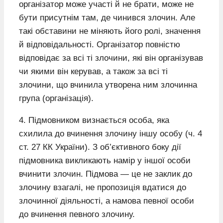
організатор може участі й не брати, може не
бути присутнім там, де чинився злочин. Але
такі обставини не міняють його ролі, значення
й відповідальності. Організатор повністю
відповідає за всі ті злочини, які він організував
чи якими він керував, а також за всі ті
злочини, що вчинила утворена ним злочинна
група (організація).
4. Підмовником визнається особа, яка
схилила до вчинення злочину іншу особу (ч. 4
ст. 27 КК України). З об’єктивного боку дії
підмовника викликають намір у іншої особи
вчинити злочин. Підмова — це не заклик до
злочину взагалі, не пропозиція вдатися до
злочинної діяльності, а намова певної особи
до вчинення певного злочину.