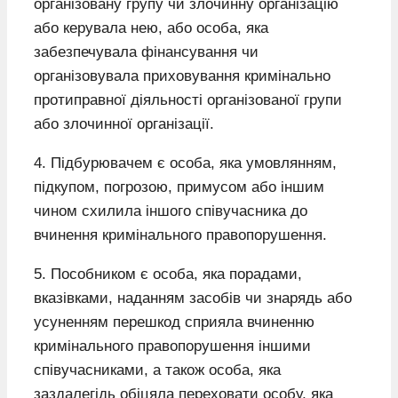
організовану групу чи злочинну організацію
або керувала нею, або особа, яка
забезпечувала фінансування чи
організовувала приховування кримінально
протиправної діяльності організованої групи
або злочинної організації.
4. Підбурювачем є особа, яка умовлянням,
підкупом, погрозою, примусом або іншим
чином схилила іншого співучасника до
вчинення кримінального правопорушення.
5. Пособником є особа, яка порадами,
вказівками, наданням засобів чи знарядь або
усуненням перешкод сприяла вчиненню
кримінального правопорушення іншими
співучасниками, а також особа, яка
заздалегідь обіцяла переховати особу, яка