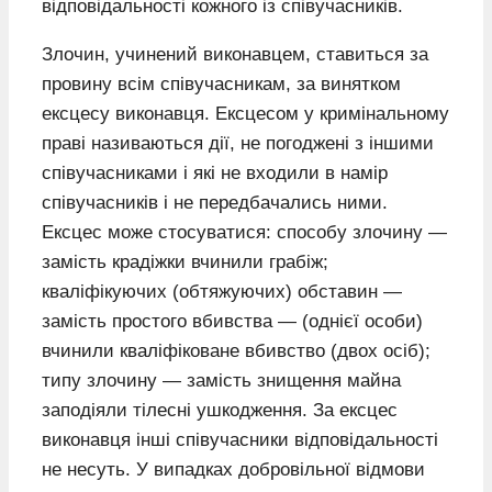
відповідальності кожного із співучасників.
Злочин, учинений виконавцем, ставиться за
провину всім співучасникам, за винятком
ексцесу виконавця. Ексцесом у кримінальному
праві називаються дії, не погоджені з іншими
співучасниками і які не входили в намір
співучасників і не передбачались ними.
Ексцес може стосуватися: способу злочину —
замість крадіжки вчинили грабіж;
кваліфікуючих (обтяжуючих) обставин —
замість простого вбивства — (однієї особи)
вчинили кваліфіковане вбивство (двох осіб);
типу злочину — замість знищення майна
заподіяли тілесні ушкодження. За ексцес
виконавця інші співучасники відповідальності
не несуть. У випадках добровільної відмови