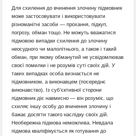
Для схилення до вчинення злочину підмовник
може застосовувати і використовувати
різноманітні засоби — прохання, підкуп,
погрозу, обман тощо. Не можуть вважатися
підмовою випадки схилення до злочину
неосудного чи малолітнього, а також і такий
обман, при якому обманутий не усвідомлював
своєї помилки і не розумів суті своїх дій. У
таких випадках особа визнається не
підмовником, а виконавцем (посереднє
виконавство). Із суб’єктивної сторони
підмовник діє навмисно — він розуміє, що
схиляє іншу особу до вчинення злочину і
бажає досягти такого наслідку своїх дій.
Необережна підмова неможлива. Невдала
підмова кваліфікується як готування до