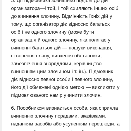
5. Дії підмовника зовнішньо подібні до дій
організатора—і той, і той схиляють інших осіб
до вчинення злочину. Відмінність їхніх дій у
тому, що організатор діє відносно багатьох
осіб і не одного злочину (може бути
організація й одного злочину, яка полягає у
вчиненні багатьох дій — пошуки виконавця,
створення плану, вивчення обстановки,
забезпечення знаряддями, керівництво
вчиненням цим злочином і т. ін.). Підмовник
діє відносно певної особи і певного злочину,
його дії обмежені однією метою — викликати у
підмовлюваного намір учинити злочин.
6. Пособником визнається особа, яка сприяла
вчиненню злочину порадами, вказівками,
наданням засобів або усуненням перешкоди, а