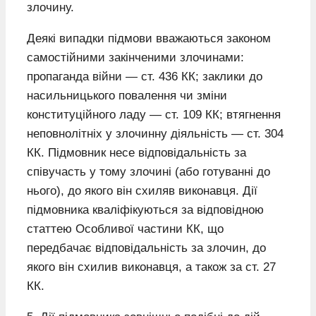
злочину.
Деякі випадки підмови вважаються законом
самостійними закінченими злочинами:
пропаганда війни — ст. 436 КК; заклики до
насильницького повалення чи зміни
конституційного ладу — ст. 109 КК; втягнення
неповнолітніх у злочинну діяльність — ст. 304
КК. Підмовник несе відповідальність за
співучасть у тому злочині (або готуванні до
нього), до якого він схиляв виконавця. Дії
підмовника кваліфікуються за відповідною
статтею Особливої частини КК, що
передбачає відповідальність за злочин, до
якого він схилив виконавця, а також за ст. 27
КК.