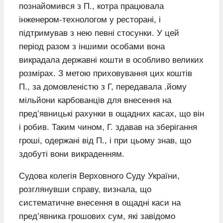
познайомився з П., котра працювала
інженером-технологом у ресторані, і
підтримував з нею певні стосунки. У цей
період разом з іншими особами вона
викрадала державні кошти в особливо великих
розмірах. З метою приховування цих коштів
П., за домовленістю з Г, передавала .йому
мільйони карбованців для внесення на
пред’явницькі рахунки в ощадних касах, що він
і робив. Таким чином, Г. здавав на зберігання
гроші, одержані від П., і при цьому знав, що
здобуті вони викраденням.
Судова колегія Верховного Суду України,
розглянувши справу, визнала, що
систематичне внесення в ощадні каси на
пред’явника грошових сум, які завідомо