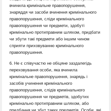
вчинила кримінальне правопорушення,
знаряддя чи засоби вчинення кримінального
правопорушення, сліди кримінального
правопорушення чи предмети, здобуті
кримінально протиправним шляхом, придбати
чи збути такі предмети або іншим чином
сприяти приховуванню кримінального
правопорушення.
6. Не є співучастю не обіцяне заздалегідь
переховування особи, яка вчинила
кримінальне правопорушення, знарядь і
засобів учинення кримінального
правопорушення, слідів кримінального
правопорушення чи предметів, здобутих
кримінально протиправним шляхом, або
придбання чи збут таких предметів. Особи, які