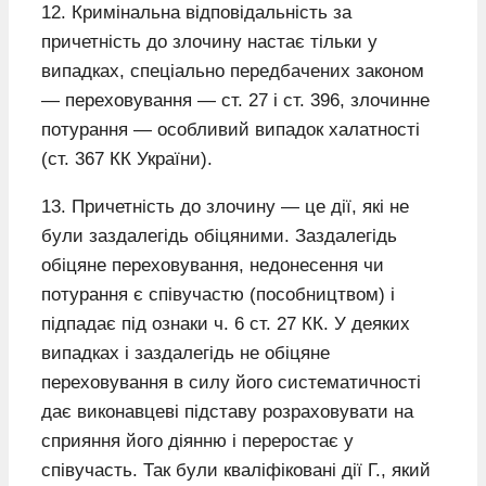
12. Кримінальна відповідальність за
причетність до злочину настає тільки у
випадках, спеціально передбачених законом
— переховування — ст. 27 і ст. 396, злочинне
потурання — особливий випадок халатності
(ст. 367 КК України).
13. Причетність до злочину — це дії, які не
були заздалегідь обіцяними. Заздалегідь
обіцяне переховування, недонесення чи
потурання є співучастю (пособництвом) і
підпадає під ознаки ч. 6 ст. 27 КК. У деяких
випадках і заздалегідь не обіцяне
переховування в силу його систематичності
дає виконавцеві підставу розраховувати на
сприяння його діянню і переростає у
співучасть. Так були кваліфіковані дії Г., який