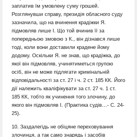
заплатив їм умовлену суму грошей.
Розглянувши справу, президія обласного суду
зазначила, що на вчинення крадіжки Я.
підмовляв лише І. Що той вчинив її за
попередньою змовою з К., він дізнався лише
тоді, коли вони доставили крадене йому
додому. Оскільки Я. не знав, що крадіжка, до
якої він підмовляв, учинятиметься групою
осіб, він не може підлягати кримінальній
відповідальності за ст. 27 і ч. 2 ст. 185 КК. Його
дії належить кваліфікувати за ст. 27 ч. 1 ст.
185 КК, тобто як учинення того злочину, до
якого він підмовляв І. (Практика судів…- С. 24-
25).
10. Заздалегідь не обіцяне переховування
злочинця, а так само знарядь і засобів