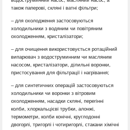
водоструминний насос, масляний насос, а
також паперові, скляні і ватні фільтри;
– для охолодження застосовуються
холодильники з водяним чи повітряним
охолодженням, кристалізатори;
– для очищення використовується ротаційний
випарювач з водоструминним чи масляним
насосом, кристалізатори, ділильні воронки,
пристосування для фільтрації і нагрівання;
– для синтетичних операцій застосовуються
холодильники чи воронки з вітровим
охолодженням, насадки скляні, перегінні
колби, хлоркальцієві трубки, алонжі,
термометри, колби конічні, круглодонні
двогорлі, тригорлі і чотиригорлі, стакани хімічні