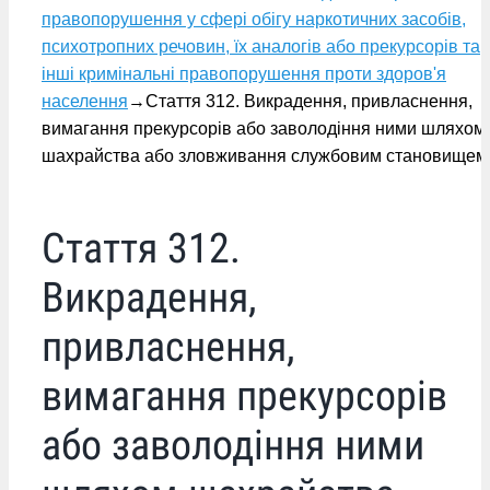
правопорушення у сфері обігу наркотичних засобів,
психотропних речовин, їх аналогів або прекурсорів та
інші кримінальні правопорушення проти здоров'я
населення
→
Стаття 312. Викрадення, привласнення,
вимагання прекурсорів або заволодіння ними шляхом
шахрайства або зловживання службовим становищем
Стаття 312.
Викрадення,
привласнення,
вимагання прекурсорів
або заволодіння ними