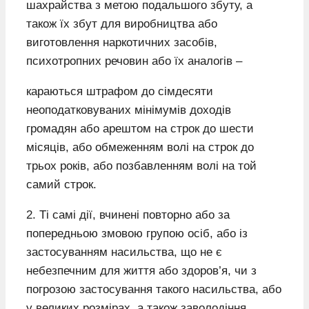
шахрайства з метою подальшого збуту, а
також їх збут для виробництва або
виготовлення наркотичних засобів,
психотропних речовин або їх аналогів –
караються штрафом до сімдесяти
неоподатковуваних мінімумів доходів
громадян або арештом на строк до шести
місяців, або обмеженням волі на строк до
трьох років, або позбавленням волі на той
самий строк.
2. Ті самі дії, вчинені повторно або за
попередньою змовою групою осіб, або із
застосуванням насильства, що не є
небезпечним для життя або здоров’я, чи з
погрозою застосування такого насильства, або
у великих розмірах, а також заволодіння