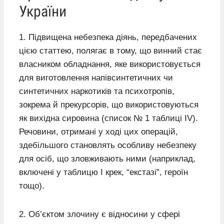
України
1. Підвищена небезпека діянь, передбачених
цією статтею, полягає в тому, що винний стає
власником обладнання, яке використовується
для виготовлення напівсинтетичних чи
синтетичних наркотиків та психотропів,
зокрема й прекурсорів, що використовуються
як вихідна сировина (список № 1 таблиці IV).
Речовини, отримані у ході цих операцій,
здебільшого становлять особливу небезпеку
для осіб, що зловживають ними (наприклад,
включені у таблицю I крек, “екстазі”, героїн
тощо).
2. Об’єктом злочину є відносини у сфері