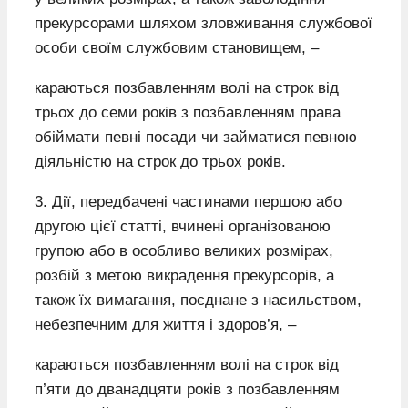
прекурсорами шляхом зловживання службової
особи своїм службовим становищем, –
караються позбавленням волі на строк від
трьох до семи років з позбавленням права
обіймати певні посади чи займатися певною
діяльністю на строк до трьох років.
3. Дії, передбачені частинами першою або
другою цієї статті, вчинені організованою
групою або в особливо великих розмірах,
розбій з метою викрадення прекурсорів, а
також їх вимагання, поєднане з насильством,
небезпечним для життя і здоров’я, –
караються позбавленням волі на строк від
п’яти до дванадцяти років з позбавленням