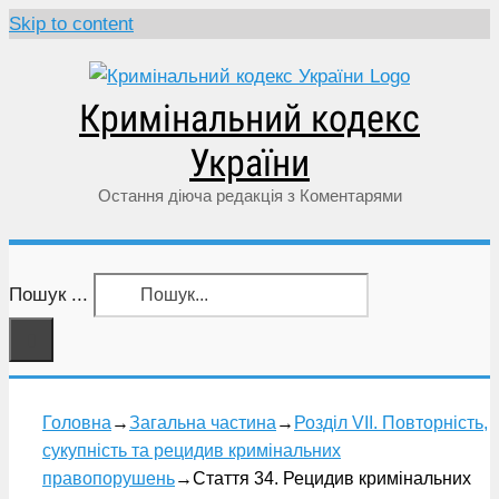
Skip to content
Кримінальний кодекс
України
Остання діюча редакція з Коментарями
Пошук ...
Головна
→
Загальна частина
→
Розділ VII. Повторність,
сукупність та рецидив кримінальних
правопорушень
→
Стаття 34. Рецидив кримінальних