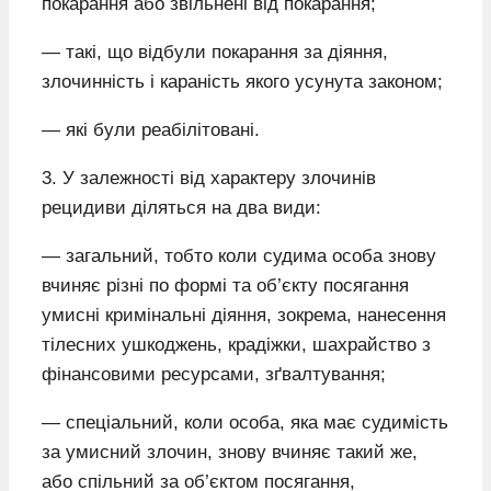
покарання або звільнені від покарання;
— такі, що відбули покарання за діяння,
злочинність і караність якого усунута законом;
— які були реабілітовані.
3. У залежності від характеру злочинів
рецидиви діляться на два види:
— загальний, тобто коли судима особа знову
вчиняє різні по формі та об’єкту посягання
умисні кримінальні діяння, зокрема, нанесення
тілесних ушкоджень, крадіжки, шахрайство з
фінансовими ресурсами, зґвалтування;
— спеціальний, коли особа, яка має судимість
за умисний злочин, знову вчиняє такий же,
або спільний за об’єктом посягання,