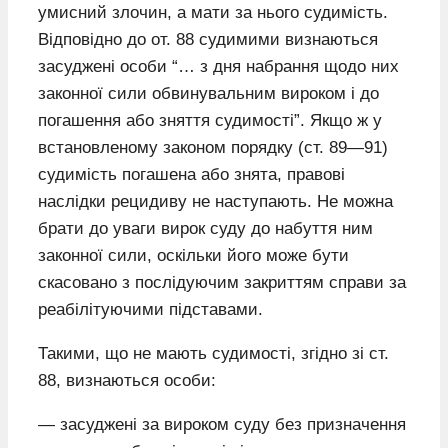
умисний злочин, а мати за нього судимість.
Відповідно до от. 88 судимими визнаються
засуджені особи “… з дня набрання щодо них
законної сили обвинувальним вироком і до
погашення або зняття судимості”. Якщо ж у
встановленому законом порядку (ст. 89—91)
судимість погашена або знята, правові
наслідки рецидиву не наступають. Не можна
брати до уваги вирок суду до набуття ним
законної сили, оскільки його може бути
скасовано з послідуючим закриттям справи за
реабілітуючими підставами.
Такими, що не мають судимості, згідно зі ст.
88, визнаються особи:
— засуджені за вироком суду без призначення