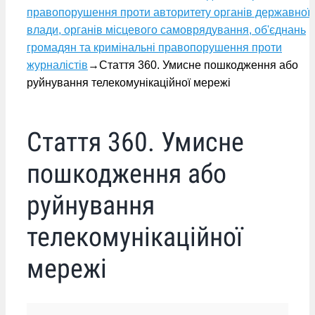
правопорушення проти авторитету органів державної
влади, органів місцевого самоврядування, об'єднань
громадян та кримінальні правопорушення проти
журналістів
→
Стаття 360. Умисне пошкодження або
руйнування телекомунікаційної мережі
Стаття 360. Умисне
пошкодження або
руйнування
телекомунікаційної
мережі