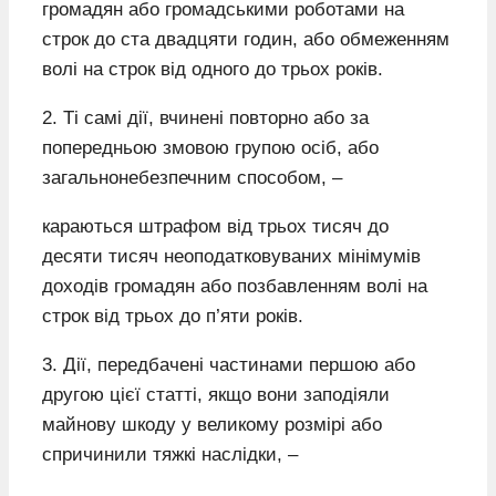
громадян або громадськими роботами на
строк до ста двадцяти годин, або обмеженням
волі на строк від одного до трьох років.
2. Ті самі дії, вчинені повторно або за
попередньою змовою групою осіб, або
загальнонебезпечним способом, –
караються штрафом від трьох тисяч до
десяти тисяч неоподатковуваних мінімумів
доходів громадян або позбавленням волі на
строк від трьох до п’яти років.
3. Дії, передбачені частинами першою або
другою цієї статті, якщо вони заподіяли
майнову шкоду у великому розмірі або
спричинили тяжкі наслідки, –