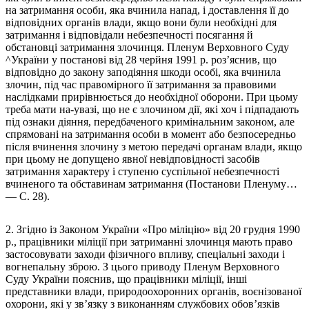
на затримання особи, яка вчинила напад, і доставлення її до
відповідних органів влади, якщо вони були необхідні для
затримання і відповідали небезпечності посягання й
обстановці затримання злочинця. Пленум Верховного Суду
^України у постанові від 28 черйня 1991 р. роз’яснив, що
відповідно до закону заподіяння шкоди особі, яка вчинила
злочин, під час правомірного її затримання за правовими
наслідками прирівнюється до необхідної оборони. При цьому
треба мати на-увазі, що не є злочином дії, які хоч і підпадають
під ознаки діяння, передбаченого кримінальним законом, але
спрямовані на затримання особи в момент або безпосередньо
після вчинення злочину з метою передачі органам влади, якщо
при цьому не допущено явної невідповідності засобів
затримання характеру і ступеню суспільної небезпечності
вчиненого та обставинам затримання (Постанови Пленуму…
— С. 28).
2. Згідно із Законом України «Про міліцію» від 20 грудня 1990
р., працівники міліції при затриманні злочинця мають право
застосовувати заходи фізичного впливу, спеціальні заходи і
вогнепальну зброю. З цього приводу Пленум Верховного
Суду України пояснив, що працівники міліції, інші
представники влади, природоохоронних органів, воєнізованої
охорони, які у зв’язку з виконанням службових обов’язків