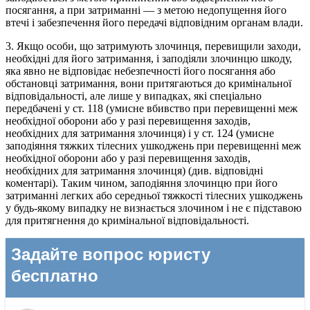
посягання, а при затриманні — з метою недопущення його
втечі і забезпечення його передачі відповідним органам влади.
3. Якщо особи, що затримують злочинця, перевищили заходи,
необхідні для його затримання, і заподіяли злочинцю шкоду,
яка явно не відповідає небезпечності його посягання або
обстановці затримання, вони притягаються до кримінальної
відповідальності, але лише у випадках, які спеціально
передбачені у ст. 118 (умисне вбивство при перевищенні меж
необхідної оборони або у разі перевищення заходів,
необхідних для затримання злочинця) і у ст. 124 (умисне
заподіяння тяжких тілесних ушкоджень при перевищенні меж
необхідної оборони або у разі перевищення заходів,
необхідних для затримання злочинця) (див. відповідні
коментарі). Таким чином, заподіяння злочинцю при його
затриманні легких або середньої тяжкості тілесних ушкоджень
у будь-якому випадку не визнається злочином і не є підставою
для притягнення до кримінальної відповідальності.