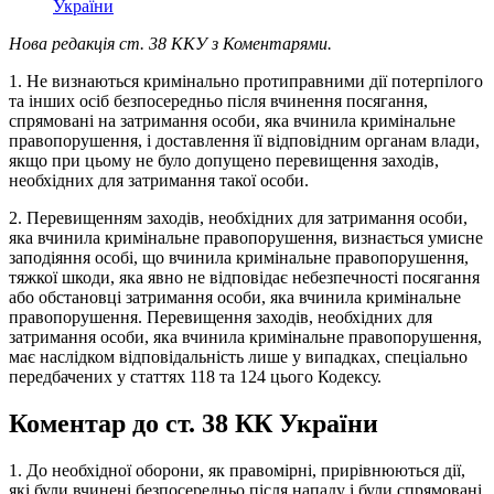
України
Нова редакція ст. 38 ККУ з Коментарями.
1. Не визнаються кримінально протиправними дії потерпілого
та інших осіб безпосередньо після вчинення посягання,
спрямовані на затримання особи, яка вчинила кримінальне
правопорушення, і доставлення її відповідним органам влади,
якщо при цьому не було допущено перевищення заходів,
необхідних для затримання такої особи.
2. Перевищенням заходів, необхідних для затримання особи,
яка вчинила кримінальне правопорушення, визнається умисне
заподіяння особі, що вчинила кримінальне правопорушення,
тяжкої шкоди, яка явно не відповідає небезпечності посягання
або обстановці затримання особи, яка вчинила кримінальне
правопорушення. Перевищення заходів, необхідних для
затримання особи, яка вчинила кримінальне правопорушення,
має наслідком відповідальність лише у випадках, спеціально
передбачених у статтях 118 та 124 цього Кодексу.
Коментар до ст. 38 КК України
1. До необхідної оборони, як правомірні, прирівнюються дії,
які були вчинені безпосередньо після нападу і були спрямовані