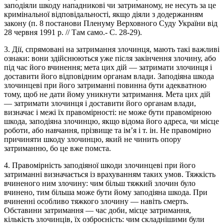
заподіяли шкоду нападникові чи затриманому, не несуть за це
кримінальної відповідальності, якщо діяли з додержанням
закону (п. 8 постанови Пленуму Верховного Суду України від
28 червня 1991 р. // Там само.- С. 28-29).
3. Дії, спрямовані на затримання злочинця, мають такі важливі
ознаки: вони здійснюються уже після закінчення злочину, або
під час його вчинення; мета цих дій — затримати злочинця і
доставити його відповідним органам влади. Заподіяна шкода
злочинцеві при його затриманні повинна бути адекватною
тому, щоб не дати йому уникнути затримання. Мета цих дій
— затримати злочинця і доставити його органам влади,
визначає і межі їх правомірності: не може бути правомірною
шкода, заподіяна злочинцю, якщо відома його адреса, чи місце
роботи, або навчання, прізвище та ім’я і т. ін. Не правомірно
причиняти шкоду злочинцю, який не чинить опору
затриманню, бо це вже помста.
4. Правомірність заподіяної шкоди злочинцеві при його
затриманні визначається із врахуванням таких умов. Тяжкість
вчиненого ним злочину: чим більш тяжкий злочин було
вчинено, тим більша може бути йому заподіяна шкода. При
вчиненні особливо тяжкого злочину — навіть смерть.
Обставини затримання — час доби, місце затримання,
кількість злочинців, їх озброєність: чим складнішими були