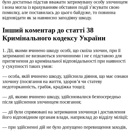
було достатньо підстав вважати затримувану особу злочинцем
і вона могла із врахуванням обставин події з’ясувати свою
помилку, але поставилась до цього байдуже, то повинна
відповідати як за навмисно заподіяну шкоду.
Інший коментар до статті 38
Кримінального кодексу України
1. Дії, якими вчинено шкоду особі, що скоїла злочин, при її
затриманні не визнаються злочинними і не є підставою для
притягнення до кримінальної відповідальності при наявності
у сукупності таких умов:
— особа, якій вчинено шкоду, здійснила діяння, що має ознаки
злочину (посягання на життя, здоров’я чи статеву
недоторканність, грабіж, крадіжка тощо);
— дії, якими вчинено шкоду, здійснювалися безпосередньо
після здійснення злочинцем посягання;
— дії були спрямовані на затримання злочинця і доставлення
його відповідним органам влади, наприклад до відділу міліції;
— при здійсненні дій не було допущено перевищення заходів,