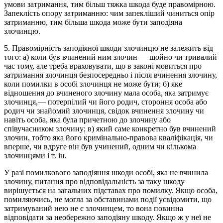
умови затримання, тим більш тяжка шкода буде правомірною.
Запеклість опору затриманню: чим запекліший чиниться опір
затриманню, тим більша шкода може бути заподіяна
злочинцю.
5. Правомірність заподіяної шкоди злочинцю не залежить від
того: а) коли був вчинений ним злочин — щойно чи тривалий
час тому, але треба враховувати, що в законі мовиться про
затримання злочинця безпосередньо і після вчинення злочину,
коли помилки в особі злочинця не може бути; б) яке
відношення до вчиненого злочину мала особа, яка затримує
злочинця,— потерпілий чи його родич, стороння особа або
родич чи знайомий злочинця, свідок вчинення злочину чи
навіть особа, яка була причетною до злочину або
співучасником злочину; в) який саме конкретно був вчинений
злочин, тобто яка його кримінально-правова кваліфікація, чи
вперше, чи вдруге він був учинений, одним чи кількома
злочинцями і т. ін.
У разі помилкового заподіяння шкоди особі, яка не вчинила
злочину, питання про відповідальність за таку шкоду
вирішується на загальних підставах про помилку. Якщо особа,
помиляючись, не могла за обставинами події усвідомити, що
затримуваний нею не є злочинцем, то вона повинна
відповідати за необережно заподіяну шкоду. Якщо ж у неї не