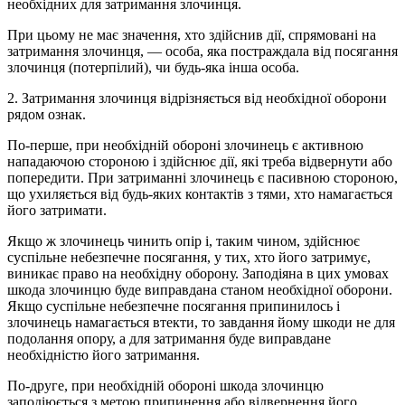
необхідних для затримання злочинця.
При цьому не має значення, хто здійснив дії, спрямовані на
затримання злочинця, — особа, яка постраждала від посягання
злочинця (потерпілий), чи будь-яка інша особа.
2. Затримання злочинця відрізняється від необхідної оборони
рядом ознак.
По-перше, при необхідній обороні злочинець є активною
нападаючою стороною і здійснює дії, які треба відвернути або
попередити. При затриманні злочинець є пасивною стороною,
що ухиляється від будь-яких контактів з тями, хто намагається
його затримати.
Якщо ж злочинець чинить опір і, таким чином, здійснює
суспільне небезпечне посягання, у тих, хто його затримує,
виникає право на необхідну оборону. Заподіяна в цих умовах
шкода злочинцю буде виправдана станом необхідної оборони.
Якщо суспільне небезпечне посягання припинилось і
злочинець намагається втекти, то завдання йому шкоди не для
подолання опору, а для затримання буде виправдане
необхідністю його затримання.
По-друге, при необхідній обороні шкода злочинцю
заподіюється з метою припинення або відвернення його