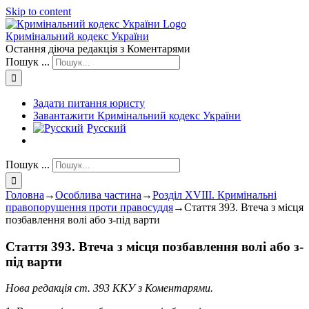
Skip to content
Кримінальний кодекс України
Остання діюча редакція з Коментарями
Пошук ...
Задати питання юристу
Завантажити Кримінальний кодекс України
Русский
Пошук ...
Головна
→
Особлива частина
→
Розділ XVIII. Кримінальні
правопорушення проти правосуддя
→
Стаття 393. Втеча з місця
позбавлення волі або з-під варти
Стаття 393. Втеча з місця позбавлення волі або з-
під варти
Нова редакція ст. 393 ККУ з Коментарями.