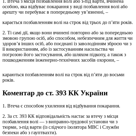
1. Втеча з місця позбавлення волі або з-під варти, вчинена
особою, яка відбуває покарання у виді позбавлення волі або
арешту чи перебуває в попередньому ув’язненні, –
карається позбавленням волі на строк від трьох до п’яти років.
2. Ті самі дії, якщо вони вчинені повторно або за попередньою
змовою групою осіб, або способом, небезпечним для життя чи
здоров’я інших осіб, або поєднані із заволодінням зброєю чи з
її використанням, або із застосуванням насильства чи
погрозою його застосування, або шляхом підкопу, а також з
пошкодженням інженерно-технічних засобів охорони, –
караються позбавленням волі на строк від п’яти до восьми
років.
Коментар до ст. 393 КК України
1. Втеча є способом ухилення від відбування покарання.
2. За ст. 393 КК відповідальність настає за втечу з місця
позбавлення волі — з виправно-трудової установи чи з
тюрми, з-під варти (із слідчого ізолятора МВС і Служби
безпеки або з гауптвахти).