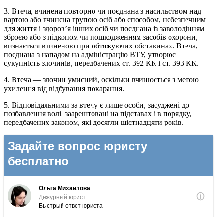
3. Втеча, вчинена повторно чи поєднана з насильством над
вартою або вчинена групою осіб або способом, небезпечним
для життя і здоров’я інших осіб чи поєднана із заволодінням
зброєю або з підкопом чи пошкодженням засобів охорони,
визнається вчиненою при обтяжуючих обставинах. Втеча,
поєднана з нападом на адміністрацію ВТУ, утворює
сукупність злочинів, передбачених ст. 392 КК і ст. 393 КК.
4. Втеча — злочин умисний, оскільки вчинюється з метою
ухилення від відбування покарання.
5. Відповідальними за втечу є лише особи, засуджені до
позбавлення волі, заарештовані на підставах і в порядку,
передбачених законом, які досягли шістнадцяти років.