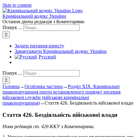
Skip to content
Кримінальний кодекс України
Остання діюча редакція з Коментарями
Пошук ...
Задати питання юристу
Завантажити Кримінальний кодекс України
Русский
Пошук ...
Головна
→
Особлива частина
→
Розділ XIX. Кримінальні
правопорушення проти встановленого порядку несення
військової служби (військові кримінальні
правопорушення)
→
Стаття 426. Бездіяльність військової влади
Стаття 426. Бездіяльність військової влади
Нова редакція ст. 426 ККУ з Коментарями.
1. Умисне неприпинення кримінального правопорушення, що