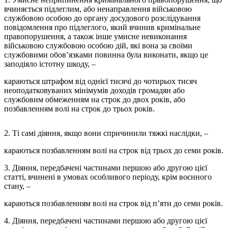
вчиняється підлеглим, або ненаправлення військовою
службовою особою до органу досудового розслідування
повідомлення про підлеглого, який вчинив кримінальне
правопорушення, а також інше умисне невиконання
військовою службовою особою дій, які вона за своїми
службовими обов’язками повинна була виконати, якщо це
заподіяло істотну шкоду, –
караються штрафом від однієї тисячі до чотирьох тисяч
неоподатковуваних мінімумів доходів громадян або
службовим обмеженням на строк до двох років, або
позбавленням волі на строк до трьох років.
2. Ті самі діяння, якщо вони спричинили тяжкі наслідки, –
караються позбавленням волі на строк від трьох до семи років.
3. Діяння, передбачені частинами першою або другою цієї
статті, вчинені в умовах особливого періоду, крім воєнного
стану, –
караються позбавленням волі на строк від п’яти до семи років.
4. Діяння, передбачені частинами першою або другою цієї