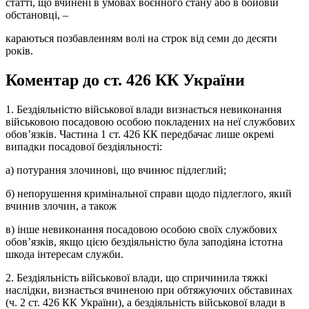
статті, що вчинені в умовах воєнного стану або в бойовій
обстановці, –
караються позбавленням волі на строк від семи до десяти
років.
Коментар до ст. 426 КК України
1. Бездіяльністю військової влади визнається невиконання
військовою посадовою особою покладених на неї службових
обов’язків. Частина 1 ст. 426 КК передбачає лише окремі
випадки посадової бездіяльності:
а) потурання злочинові, що вчинює підлеглий;
б) непорушення кримінальної справи щодо підлеглого, який
вчинив злочин, а також
в) інше невиконання посадовою особою своїх службових
обов’язків, якщо цією бездіяльністю була заподіяна істотна
шкода інтересам служби.
2. Бездіяльність військової влади, що спричинила тяжкі
наслідки, визнається вчиненою при обтяжуючих обставинах
(ч. 2 ст. 426 КК України), а бездіяльність військової влади в