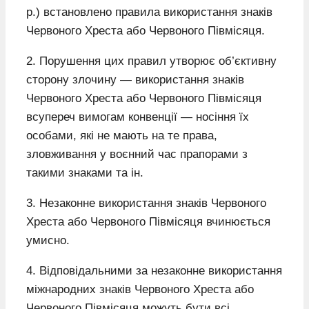
р.) встановлено правила використання знаків
Червоного Хреста або Червоного Півмісяця.
2. Порушення цих правил утворює об’єктивну
сторону злочину — використання знаків
Червоного Хреста або Червоного Півмісяця
всупереч вимогам конвенції — носіння їх
особами, які не мають на те права,
зловживання у воєнний час прапорами з
такими знаками та ін.
3. Незаконне використання знаків Червоного
Хреста або Червоного Півмісяця вчинюється
умисно.
4. Відповідальними за незаконне використання
міжнародних знаків Червоного Хреста або
Червоного Півмісяця можуть бути всі