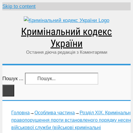
Skip to content
Кримінальний кодекс
України
Остання діюча редакція з Коментарями
Пошук ...
Головна
→
Особлива частина
→
Розділ XIX. Кримінальні
правопорушення проти встановленого порядку несен
військової служби (військові кримінальні