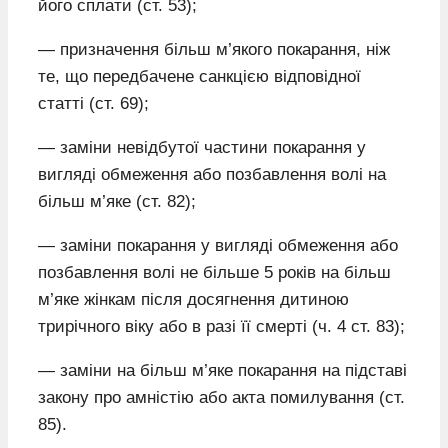
його сплати (ст. 53);
— призначення більш м’якого покарання, ніж
те, що передбачене санкцією відповідної
статті (ст. 69);
— заміни невідбутої частини покарання у
вигляді обмеження або позбавлення волі на
більш м’яке (ст. 82);
— заміни покарання у вигляді обмеження або
позбавлення волі не більше 5 років на більш
м’яке жінкам після досягнення дитиною
трирічного віку або в разі її смерті (ч. 4 ст. 83);
— заміни на більш м’яке покарання на підставі
закону про амністію або акта помилування (ст.
85).